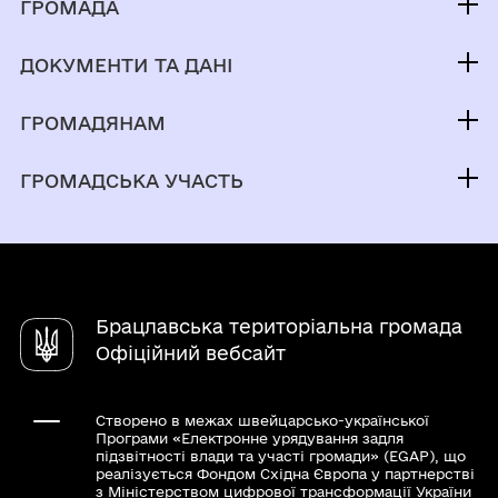
ГРОМАДА
Контакти та звернення
ДОКУМЕНТИ ТА ДАНІ
Брацлавський селищний голова
Публічна інформація
Депутатський корпус
ГРОМАДЯНАМ
Фінанси
Виконком
Кабінет мешканця
Документи (НПА)
ГРОМАДСЬКА УЧАСТЬ
Паспорт громади
Послуги
Регуляторна діяльність
Молодіжна рада
Е-довідник закладів
Чат-бот «СВОЇ»
Органи самоорганізації
Статут громади
Довідник закладів
Петиції
Стратегія розвитку
Асоціація міст України
Брацлавська територіальна громада
Консультації та опитування
Відеозаписи засідання сесій
Президент України
Офіційний вебсайт
Громадський бюджет
Верховна Рада України
Урядовий портал
Створено в межах швейцарсько-української
Програми «Електронне урядування задля
Головне управління Пенсійного фонду
підзвітності влади та участі громади» (EGAP), що
реалізується Фондом Східна Європа у партнерстві
України у Вінницькій області
з Міністерством цифрової трансформації України