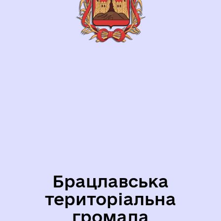
Брацлавська
територіальна
громада