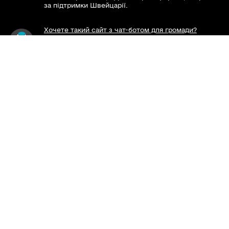
за підтримки Швейцарії.
Хочете такий сайт з чат-ботом для громади?
Весь контент доступний за ліцензією Creative
Commons Attribution 4.0 International license,
якщо не зазначено інше.
Слідкуй за нами тут:
Наша громада у смартфоні: