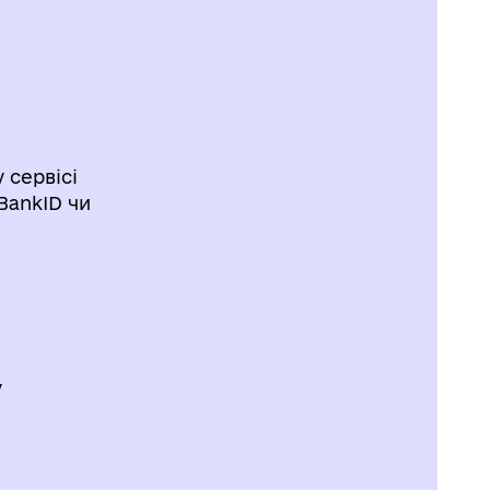
 сервісі
BankID чи
у