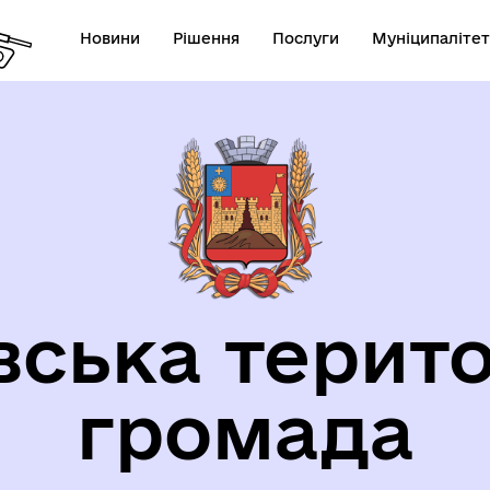
Новини
Рішення
Послуги
Муніципалітет
орична довідка
вська терито
громада