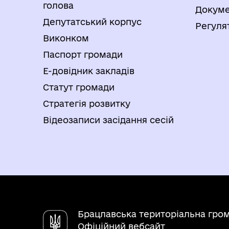
голова
Докуме
Депутатський корпус
Регуля
Виконком
Паспорт громади
Е-довідник закладів
Статут громади
Стратегія розвитку
Відеозаписи засідання сесій
Брацлавська територіальна гро
Офіційний вебсайт