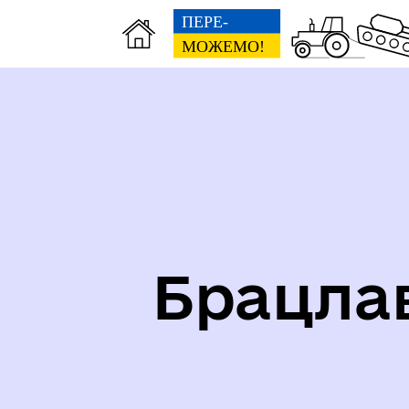
Карта укриттів громади
Іст
Брацла