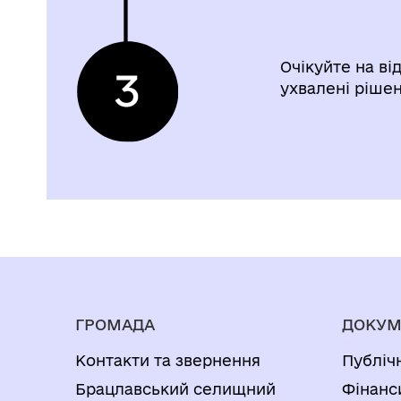
Очікуйте на від
ухвалені ріше
ГРОМАДА
ДОКУМ
Контакти та звернення
Публіч
Брацлавський селищний
Фінанс