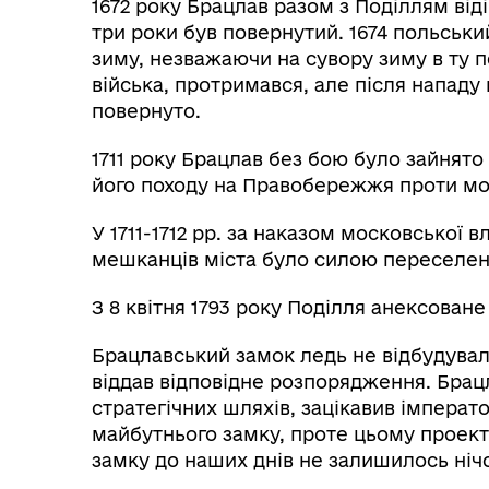
1672 року Брацлав разом з Поділлям від
три роки був повернутий. 1674 польський
зиму, незважаючи на сувору зиму в ту п
війська, протримався, але після нападу 
повернуто.
1711 року Брацлав без бою було зайнято
його походу на Правобережжя проти мо
У 1711-1712 рр. за наказом московської 
мешканців міста було силою переселен
З 8 квітня 1793 року Поділля анексован
Брацлавський замок ледь не відбудували
віддав відповідне розпорядження. Брац
стратегічних шляхів, зацікавив імперато
майбутнього замку, проте цьому проекту
замку до наших днів не залишилось нічо