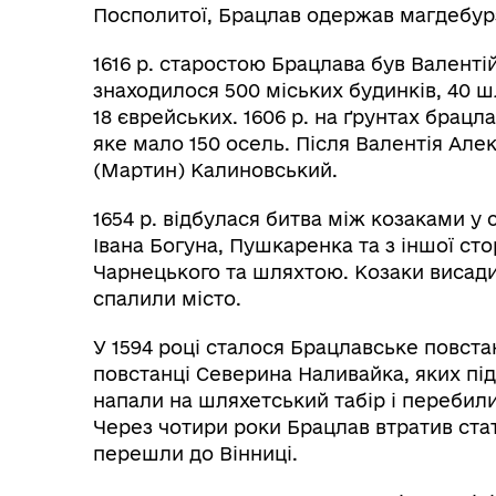
Посполитої, Брацлав одержав магдебурз
1616 р. старостою Брацлава був Валенті
знаходилося 500 міських будинків, 40 ш
18 єврейських. 1606 р. на ґрунтах брац
яке мало 150 осель. Після Валентія Але
(Мартин) Калиновський.
1654 р. відбулася битва між козаками у 
Івана Богуна, Пушкаренка та з іншої с
Чарнецького та шляхтою. Козаки висади
спалили місто.
У 1594 році сталося Брацлавське повста
повстанці Северина Наливайка, яких пі
напали на шляхетський табір і перебил
Через чотири роки Брацлав втратив стат
перешли до Вінниці.