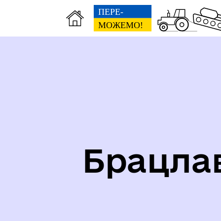
Карта укриттів громади
Іст
Брацла