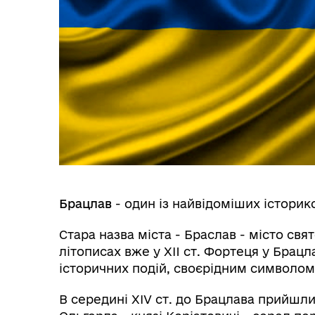
Брацлав
- один із найвідоміших історик
Стара назва міста - Браслав - місто свя
літописах вже у XII ст. Фортеця у Брац
історичних подій, своєрідним символом 
В середині XIV ст. до Брацлава прийшли