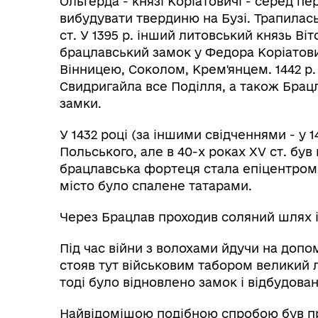
Ольгерда - князі Коріатовичі - серед п
вибудувати твердиню на Бузі. Трапилась 
ст. У 1395 р. інший литовський князь Ві
брацлавський замок у Федора Коріатови
Вінницею, Соколом, Крем'янцем. 1442 р.
Свидригайла все Поділля, а також Брацл
замки.
У 1432 році (за іншими свідченнями - у 
Польського, але в 40-х роках XV ст. був
брацлавська фортеця стала епіцентром в
місто було спалене татарами.
Через Брацлав проходив соляний шлях і
Під час війни з волохами йдучи на доп
стояв тут військовим табором великий 
тоді було відновлено замок і відбудован
Найвідомішою подібною спробою був пр