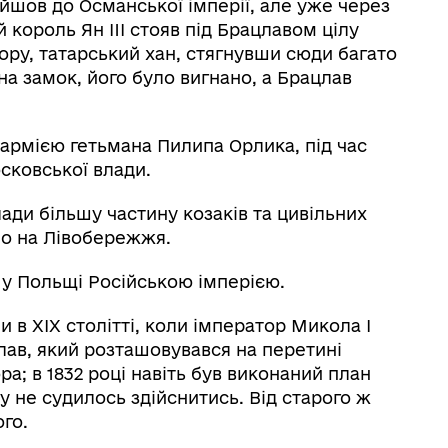
ійшов до Османської імперії, але уже через
 король Ян III стояв під Брацлавом цілу
ору, татарський хан, стягнувши сюди багато
на замок, його було вигнано, а Брацлав
 армією гетьмана Пилипа Орлика, під час
сковської влади.
влади більшу частину козаків та цивільних
о на Лівобережжя.
е у Польщі Російською імперією.
 в XIX столітті, коли імператор Микола І
лав, який розташовувався на перетині
ра; в 1832 році навіть був виконаний план
 не судилось здійснитись. Від старого ж
го.