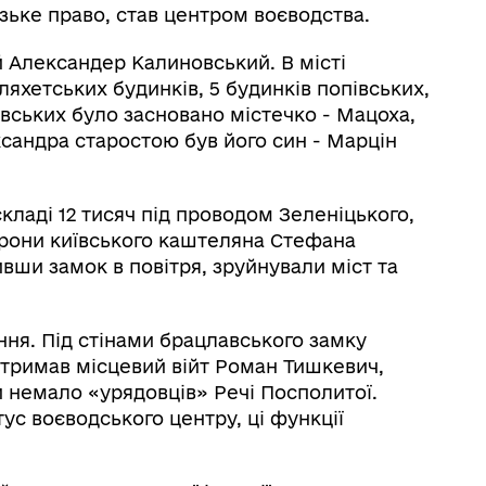
ьке право, став центром воєводства.
й Александер Калиновський. В місті
ляхетських будинків, 5 будинків попівських,
лавських було засновано містечко - Мацоха,
ксандра старостою був його син - Марцін
складі 12 тисяч під проводом Зеленіцького,
торони київського каштеляна Стефана
вши замок в повітря, зруйнували міст та
ння. Під стінами брацлавського замку
дтримав місцевий війт Роман Тишкевич,
и немало «урядовців» Речі Посполитої.
ус воєводського центру, ці функції