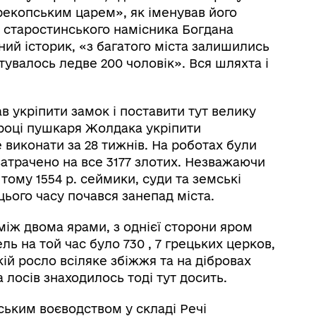
рекопським царем», як іменував його
ни старостинського намісника Богдана
ний історик, «з багатого міста залишились
тувалось ледве 200 чоловік». Вся шляхта і
ав укріпити замок і поставити тут велику
2 році пушкаря Жолдака укріпити
 виконати за 28 тижнів. На роботах були
о затрачено на все 3177 злотих. Незважаючи
 тому 1554 р. сеймики, суди та земські
цього часу почався занепад міста.
між двома ярами, з однієї сторони яром
ль на той час було 730 , 7 грецьких церков,
кій росло всіляке збіжжя та на дібровах
а лосів знаходилось тоді тут досить.
ським воєводством у складі Речі