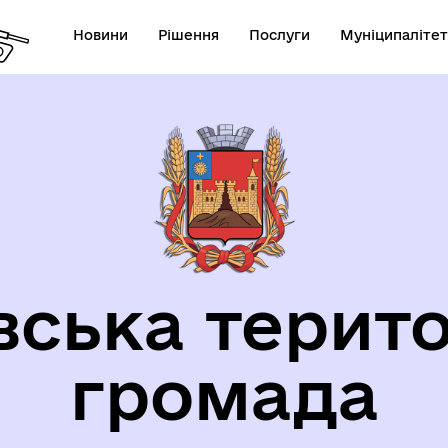
Новини
Рішення
Послуги
Муніципалітет
орична довідка
вська терито
громада