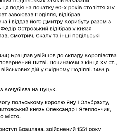
ерших подільських замків наказали
ця подія на початку 60-х років століття XIV
товт завоював Поділля, відібрав
ча і віддав його Дмитру Корибуту разом з
 Федір Острозький відібрав у князя
ав, Смотрич, Скалу та інші подільські
1434) Брацлав увійшов до складу Королівства
 повернений Литві. Починаючи з кінця XV ст.,
ійськових дій у Східному Поділлі. 1463 р.
з Кочубієва на Луцьк.
омогу польському королю Яну I Ольбрахту,
литовський князь Олександр I Ягеллончик,
о місто.
иступ Брацлава, здійснений 1551 року