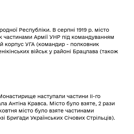
одної Республіки. В серпні 1919 р. місто
ьк частинами Армії УНР під командуванням
ий корпус УГА (командир - полковник
енікінських військ у районі Брацлава (також
 Монастирище наступали частини ІІ-го
ла Антіна Кравса. Місто було взяте, 2 рази
 жовтня місто було взяте частинами
зі Бригади Українських Січових Стрільців).