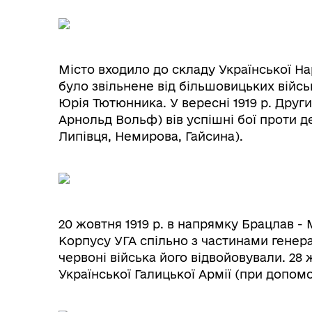
Місто входило до складу Української Нар
було звільнене від більшовицьких війс
Юрія Тютюнника. У вересні 1919 р. Друг
Арнольд Вольф) вів успішні бої проти д
Липівця, Немирова, Гайсина).
20 жовтня 1919 р. в напрямку Брацлав -
Корпусу УГА спільно з частинами генера
червоні війська його відвойовували. 28
Української Галицької Армії (при допомо