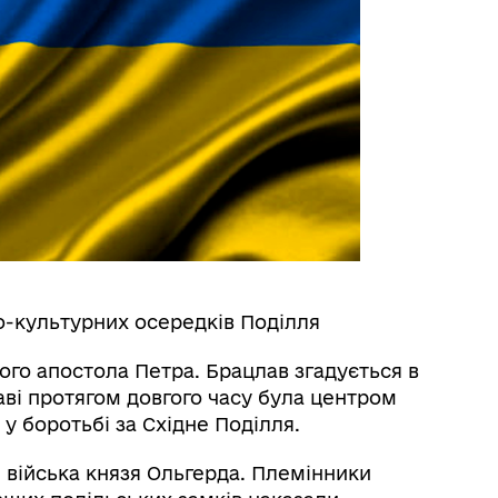
о-культурних осередків Поділля
того апостола Петра. Брацлав згадується в
лаві протягом довгого часу була центром
у боротьбі за Східне Поділля.
 війська князя Ольгерда. Племінники