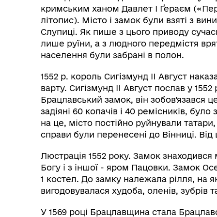
кримським ханом Давлет I Ґераєм («Пе
літопис). Місто і замок були взяті з ви
Слупиці. Як пише з цього приводу сучас
лише руїни, а з людного передмістя вря
населення були забрані в полон.
1552 р. король Сигізмунд II Август наказ
варту. Сигізмунд II Август послав у 155
Брацлавський замок, він зобов'язався це
задіяні 60 копачів і 40 ремісників, бул
на це, місто постійно руйнували татари,
справи були перенесені до Вінниці. Від 
Люстрація 1552 року. Замок знаходився 
Богу і з іншої - яром Пацовки. Замок Осе
1 костел. До замку належала рілля, на я
вигодовувалася худоба, оленів, зубрів т
У 1569 році Брацлавщина стала Брацлав