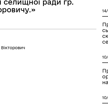
ї селищної ради гр.
оровичу.»
14
П
сь
с
с
о Вікторович
10
П
о
н
10