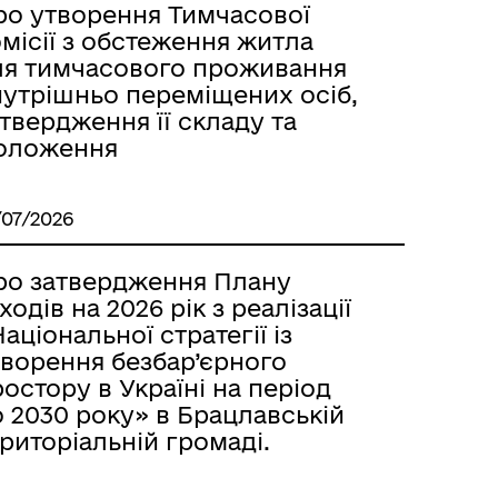
ро утворення Тимчасової
місії з обстеження житла
ля тимчасового проживання
нутрішньо переміщених осіб,
твердження її складу та
оложення
/07/2026
ро затвердження Плану
ходів на 2026 рік з реалізації
аціональної стратегії із
творення безбар’єрного
остору в Україні на період
 2030 року» в Брацлавській
риторіальній громаді.