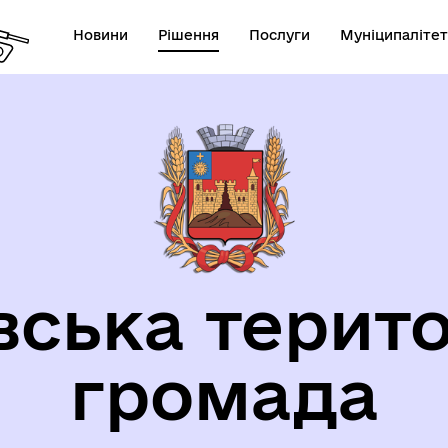
Новини
Рішення
Послуги
Муніципалітет
орична довідка
вська терито
громада