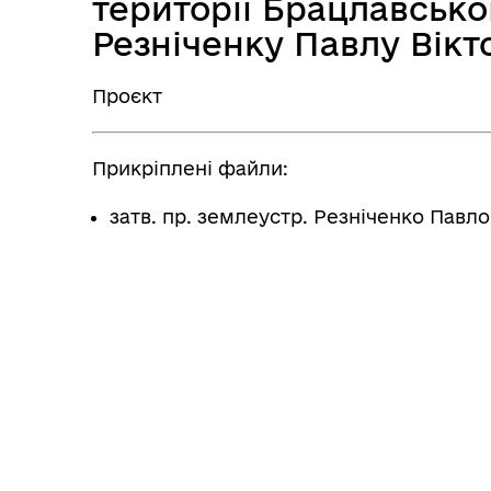
території Брацлавсько
Резніченку Павлу Вікт
Проєкт
Прикріплені файли:
затв. пр. землеустр. Резніченко Павл