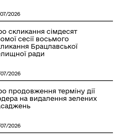
/07/2026
ро скликання сімдесят
омої сесії восьмого
кликання Брацлавської
елищної ради
/07/2026
ро продовження терміну дії
рдера на видалення зелених
асаджень
/07/2026