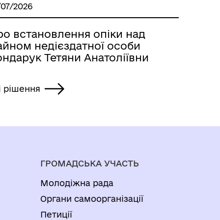
/07/2026
ро встановлення опіки над
айном недієздатної особи
ондарук Тетяни Анатоліївни
і рішення
ГРОМАДСЬКА УЧАСТЬ
Молодіжна рада
Органи самоорганізації
Петиції