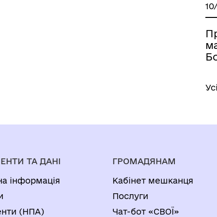
10
П
м
Б
Ус
ЕНТИ ТА ДАНІ
ГРОМАДЯНАМ
на інформація
Кабінет мешканця
и
Послуги
нти (НПА)
Чат-бот «СВОЇ»