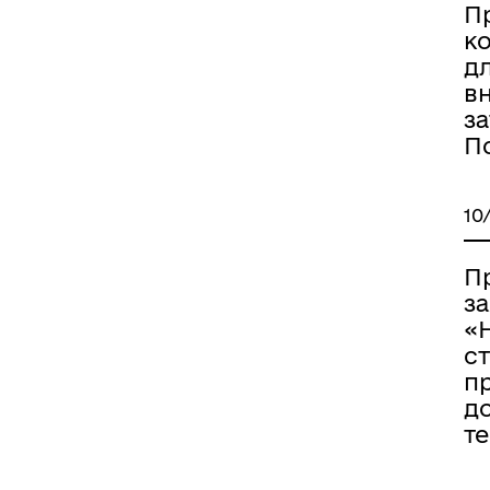
П
ко
д
в
за
П
10
П
за
«Н
с
пр
до
те