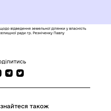
щодо відведення земельної ділянки у власність
селищної ради гр. Резніченку Павлу
оділитись
ізнайтеся також