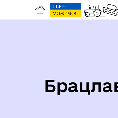
Карта укриттів громади
Іст
Брацла