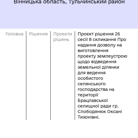
Вінницька область, Тульчинський район
Головна
Рішення
Проєкти
Проєкт рішення 26
рішень
сесії 8 скликання Про
надання дозволу на
виготовлення
проекту землеустрою
щодо відведення
земельної ділянки
для ведення
особистого
селянського
господарства на
території
Брацлавської
селищної ради гр.
Слободянюк Оксані
Тихонівні.