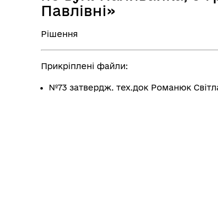
Павлівні»
Рішення
Прикріплені файли:
№73 затвердж. тех.док Романюк Світл