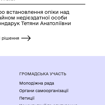
ро встановлення опіки над
айном недієздатної особи
ондарук Тетяни Анатоліївни
і рішення
ГРОМАДСЬКА УЧАСТЬ
Молодіжна рада
Органи самоорганізації
Петиції