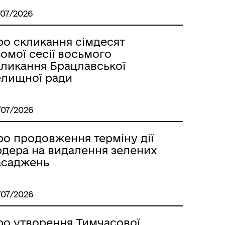
/07/2026
ро скликання сімдесят
омої сесії восьмого
кликання Брацлавської
елищної ради
/07/2026
ро продовження терміну дії
рдера на видалення зелених
асаджень
/07/2026
ро утворення Тимчасової