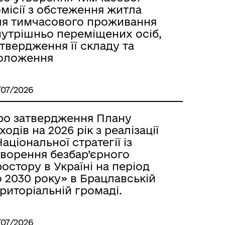
місії з обстеження житла
ля тимчасового проживання
нутрішньо переміщених осіб,
твердження її складу та
оложення
/07/2026
ро затвердження Плану
ходів на 2026 рік з реалізації
аціональної стратегії із
творення безбар’єрного
остору в Україні на період
 2030 року» в Брацлавській
риторіальній громаді.
/07/2026