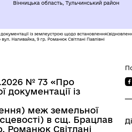
Вінницька область, Тульчинський район
 документації із землеустрою щодо встановлення(відновлення
 вул. Наливайка, 9 гр. Романюк Світлані Павлівні
П
4.2026 № 73 «Про
ї документації із
ення) меж земельної
ісцевості) в сщ. Брацлав
Д
р. Романюк Світлані