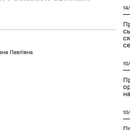
14
П
сь
с
с
ана Павлівна
10
П
о
н
10
П