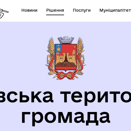
Новини
Рішення
Послуги
Муніципалітет
орична довідка
вська терито
громада