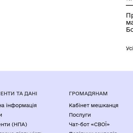
П
м
Б
Ус
ЕНТИ ТА ДАНІ
ГРОМАДЯНАМ
на інформація
Кабінет мешканця
и
Послуги
нти (НПА)
Чат-бот «СВОЇ»