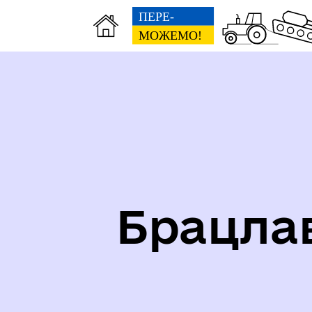
Карта укриттів громади
Іст
Брацла