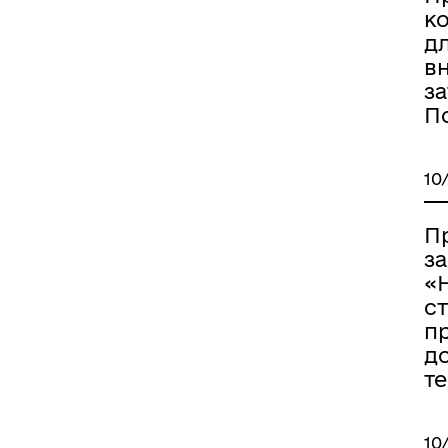
ко
д
в
за
П
10
П
за
«Н
с
пр
до
те
10