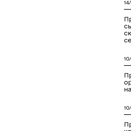
14
П
сь
с
с
10
П
о
н
10
П