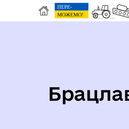
Карта укриттів громади
Іст
Брацла