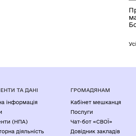
П
м
Б
Ус
ЕНТИ ТА ДАНІ
ГРОМАДЯНАМ
на інформація
Кабінет мешканця
и
Послуги
нти (НПА)
Чат-бот «СВОЇ»
торна діяльність
Довідник закладів