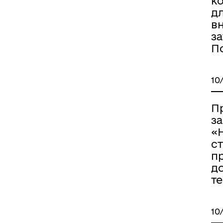
ко
д
в
за
П
10
П
за
«Н
с
пр
до
те
10