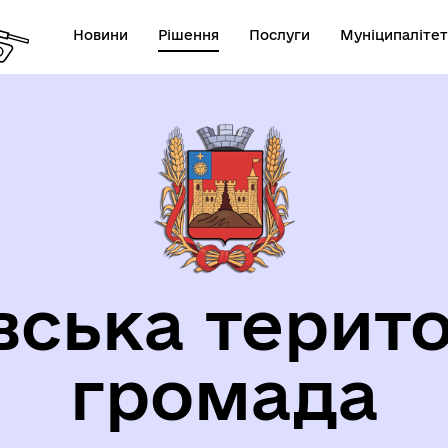
Новини
Рішення
Послуги
Муніципалітет
орична довідка
вська терито
громада