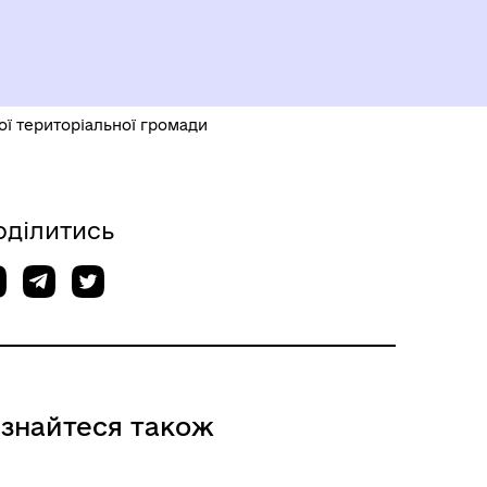
ї територіальної громади
оділитись
ізнайтеся також