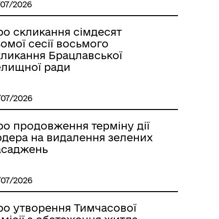
/07/2026
ро скликання сімдесят
омої сесії восьмого
кликання Брацлавської
елищної ради
/07/2026
ро продовження терміну дії
рдера на видалення зелених
асаджень
/07/2026
ро утворення Тимчасової