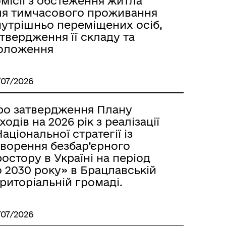
місії з обстеження житла
ля тимчасового проживання
нутрішньо переміщених осіб,
твердження її складу та
оложення
/07/2026
ро затвердження Плану
ходів на 2026 рік з реалізації
аціональної стратегії із
творення безбар’єрного
остору в Україні на період
 2030 року» в Брацлавській
риторіальній громаді.
/07/2026