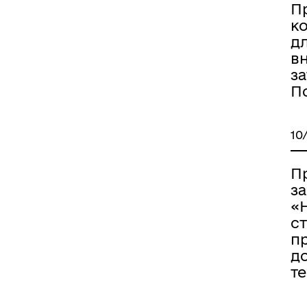
П
ко
д
в
за
П
10
П
за
«Н
с
пр
до
те