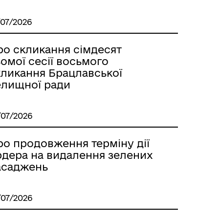
/07/2026
ро скликання сімдесят
омої сесії восьмого
кликання Брацлавської
елищної ради
/07/2026
ро продовження терміну дії
рдера на видалення зелених
асаджень
/07/2026