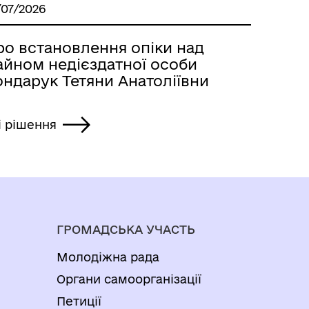
/07/2026
ро встановлення опіки над
айном недієздатної особи
ондарук Тетяни Анатоліївни
і рішення
ГРОМАДСЬКА УЧАСТЬ
Молодіжна рада
Органи самоорганізації
Петиції