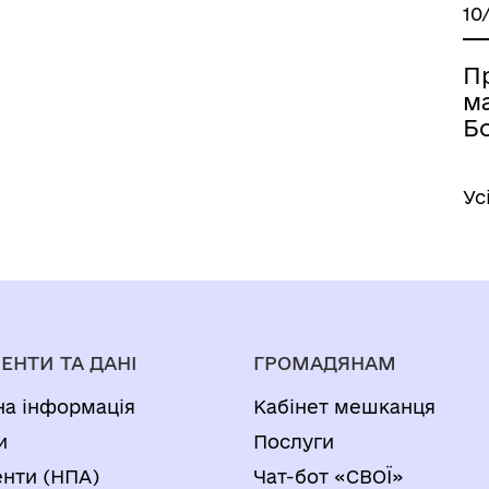
10
П
м
Б
Ус
ЕНТИ ТА ДАНІ
ГРОМАДЯНАМ
на інформація
Кабінет мешканця
и
Послуги
нти (НПА)
Чат-бот «СВОЇ»