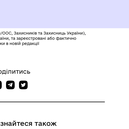
/ООС, Захисників та Захисниць України),
раїни, та зареєстровані або фактично
и в новій редакції
оділитись
ізнайтеся також