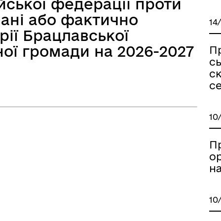
ійської федерації проти
вані або фактично
14
рії Брацлавської
ої громади на 2026-2027
П
сь
с
с
10
П
о
н
10