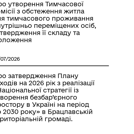
ро утворення Тимчасової
місії з обстеження житла
ля тимчасового проживання
нутрішньо переміщених осіб,
твердження її складу та
оложення
/07/2026
ро затвердження Плану
ходів на 2026 рік з реалізації
аціональної стратегії із
творення безбар’єрного
остору в Україні на період
 2030 року» в Брацлавській
риторіальній громаді.