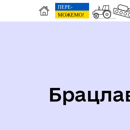
Карта укриттів громади
Іст
Брацла