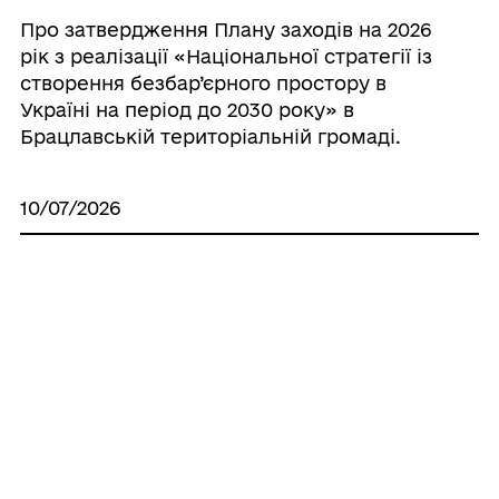
Про затвердження Плану заходів на 2026
рік з реалізації «Національної стратегії із
створення безбар’єрного простору в
Україні на період до 2030 року» в
Брацлавській територіальній громаді.
10/07/2026
Про встановлення опіки над майном
недієздатної особи Бондарук Тетяни
Анатоліївни
Усі рішення