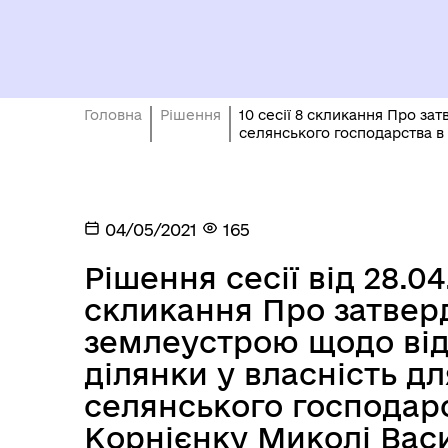
Головна
Рішення
10 сесії 8 скликання Про з
селянського господарства в 
04/05/2021
165
Рішення сесії від 28.04
скликання Про затвер
землеустрою щодо від
ділянки у власність д
селянського господарст
Корнієнку Миколі Вас