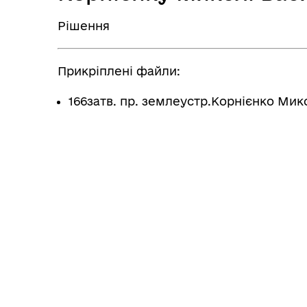
Рішення
Прикріплені файли:
166затв. пр. землеустр.Корнієнко Ми