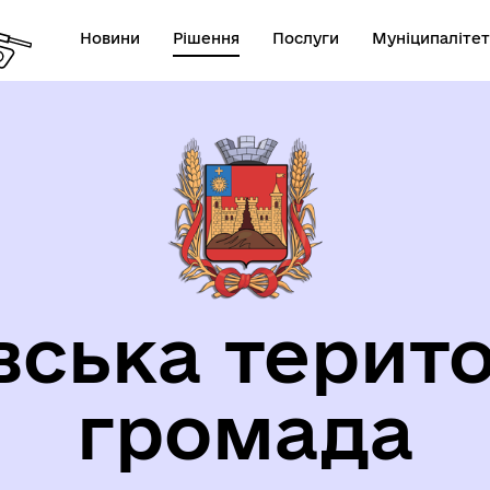
Новини
Рішення
Послуги
Муніципалітет
орична довідка
вська терито
громада