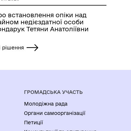
ро встановлення опіки над
айном недієздатної особи
ондарук Тетяни Анатоліївни
і рішення
ГРОМАДСЬКА УЧАСТЬ
Молодіжна рада
Органи самоорганізації
Петиції