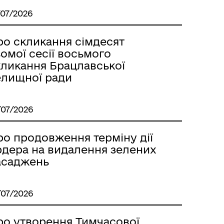
/07/2026
ро скликання сімдесят
омої сесії восьмого
кликання Брацлавської
елищної ради
/07/2026
ро продовження терміну дії
рдера на видалення зелених
асаджень
/07/2026
ро утворення Тимчасової