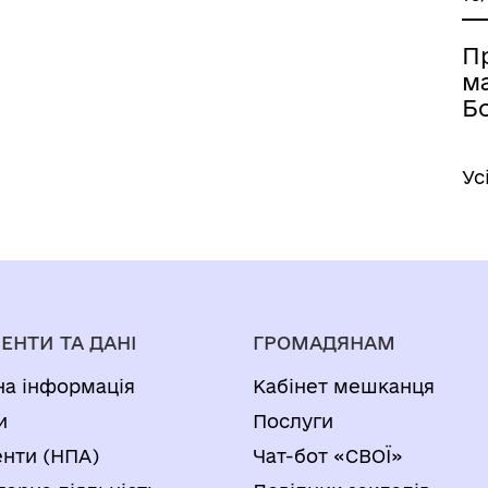
П
м
Б
Ус
ЕНТИ ТА ДАНІ
ГРОМАДЯНАМ
на інформація
Кабінет мешканця
и
Послуги
нти (НПА)
Чат-бот «СВОЇ»