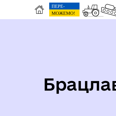
Карта укриттів громади
Іст
Брацла