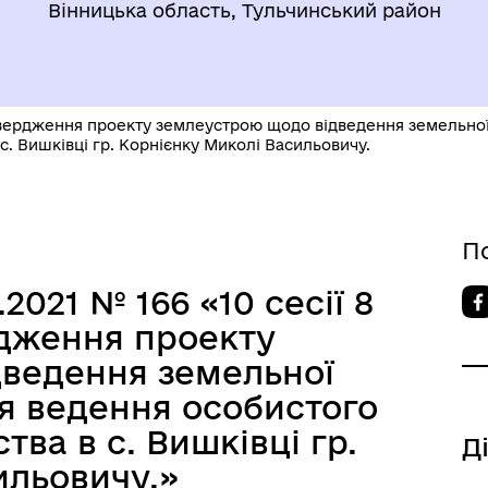
Вінницька область, Тульчинський район
атвердження проекту землеустрою щодо відведення земельної
с. Вишківці гр. Корнієнку Миколі Васильовичу.
П
.2021 № 166 «10 сесії 8
дження проекту
ведення земельної
ля ведення особистого
ва в с. Вишківці гр.
Д
ильовичу.»