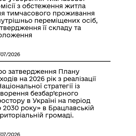
місії з обстеження житла
ля тимчасового проживання
нутрішньо переміщених осіб,
твердження її складу та
оложення
/07/2026
ро затвердження Плану
ходів на 2026 рік з реалізації
аціональної стратегії із
творення безбар’єрного
остору в Україні на період
 2030 року» в Брацлавській
риторіальній громаді.
/07/2026