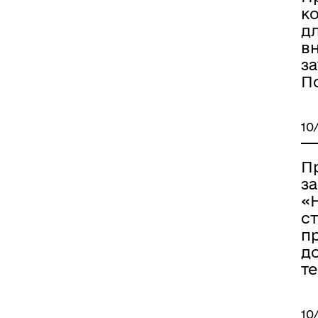
ко
д
в
за
П
10
П
за
«Н
с
пр
до
те
10