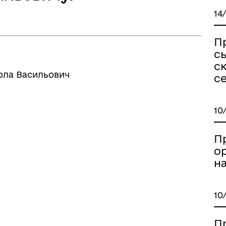
14
П
сь
с
кола Васильович
с
10
П
о
н
10
П