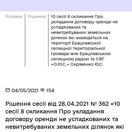
Головна
Рішення
10 сесії 8 скликання Про
укладання договору оренди не
успадкованих та
невитребуваних земельних
ділянок які знаходяться на
території Брацлавської
селищної територіальної
громади між Брацлавською
селищною радою та СФГ
«О.Ю.С.» Охріменко Ю.С.
04/05/2021
154
Рішення сесії від 28.04.2021 № 362 «10
сесії 8 скликання Про укладання
договору оренди не успадкованих та
невитребуваних земельних ділянок які