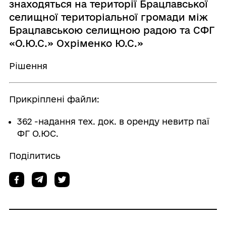
знаходяться на території Брацлавської
селищної територіальної громади між
Брацлавською селищною радою та СФГ
«О.Ю.С.» Охріменко Ю.С.»
Рішення
Прикріплені файли:
362 -надання тех. док. в оренду невитр паї
ФГ О.ЮС.
Поділитись