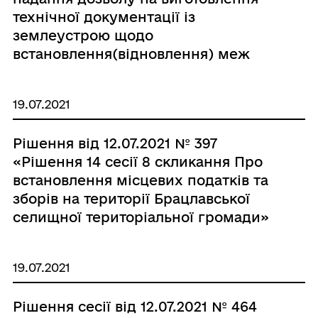
технічної документації із
землеустрою щодо
встановлення(відновлення) меж
земельної ділянки в натурі (на
місцевості) в смт Брацлав по вул. І.
19.07.2021
Франка, 13 гр. Долованюку Івану
Романовичу.»
Рішення від 12.07.2021 № 397
«Рішення 14 сесії 8 скликання Про
встановлення місцевих податків та
зборів на території Брацлавської
селищної територіальної громади»
19.07.2021
Рішення сесії від 12.07.2021 № 464