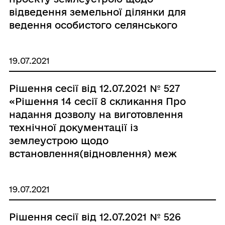
відведення земельної ділянки для
ведення особистого селянського
господарства с. Зяньківці по вул.
Миру гр. Сачку Миколі
19.07.2021
Леонідовичу.»
Рішення сесії від 12.07.2021 № 527
«Рішення 14 сесії 8 скликання Про
надання дозволу на виготовлення
технічної документації із
землеустрою щодо
встановлення(відновлення) меж
земельної ділянки в натурі (на
місцевості) в смт Брацлав по вул.
19.07.2021
Суворова, 41 гр. Гончаренко Наталії
Сергіївні.»
Рішення сесії від 12.07.2021 № 526