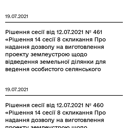
земельних ділянок в натурі (на
місцевості) в смт Брацлав по вул.
19.07.2021
Карбишева, 29 гр. Гордій Ганні
Никифорівні.»
Рішення сесії від 12.07.2021 № 461
«Рішення 14 сесії 8 скликання Про
надання дозволу на виготовлення
проекту землеустрою щодо
відведення земельної ділянки для
ведення особистого селянського
господарства с. Вигнанка гр.
Скаженюку Миколі Олексійовичу.»
19.07.2021
Рішення сесії від 12.07.2021 № 460
«Рішення 14 сесії 8 скликання Про
надання дозволу на виготовлення
проекту землеустрою щодо