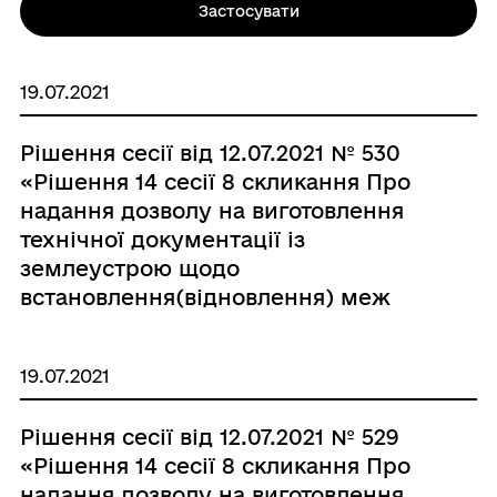
Застосувати
19.07.2021
Рішення сесії від 12.07.2021 № 530
«Рішення 14 сесії 8 скликання Про
надання дозволу на виготовлення
технічної документації із
землеустрою щодо
встановлення(відновлення) меж
земельної ділянки в натурі (на
місцевості) в смт Брацлав по вул.
19.07.2021
Ковпака, 33 гр. Донець Нелі
Василівні.»
Рішення сесії від 12.07.2021 № 529
«Рішення 14 сесії 8 скликання Про
надання дозволу на виготовлення