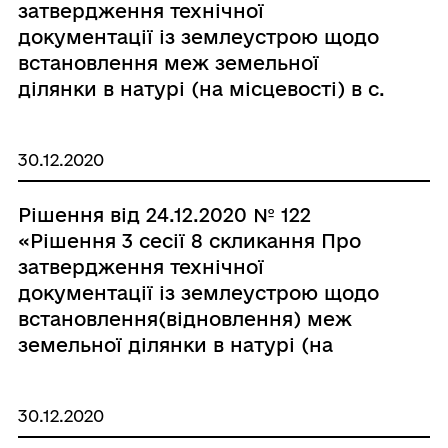
затвердження технічної
документації із землеустрою щодо
встановлення меж земельної
ділянки в натурі (на місцевості) в с.
Сорокодуби гр. Сабатюк Тетяні
Іванівні.»
30.12.2020
Рішення від 24.12.2020 № 122
«Рішення 3 сесії 8 скликання Про
затвердження технічної
документації із землеустрою щодо
встановлення(відновлення) меж
земельної ділянки в натурі (на
місцевості) в с. Сорокодуби по вул.
Л. Українки, 90 гр. Сабатюк Тетяні
30.12.2020
Іванівні.»