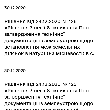
Шаргородському Володимиру
30.12.2020
Андрійовичу.»
Рішення від 24.12.2020 № 126
«Рішення 3 сесії 8 скликання Про
затвердження технічної
документації із землеустрою щодо
встановлення меж земельних
ділянок в натурі (на місцевості) в с.
Вовчок по вул. Коцюбинського,28 гр.
Чорнобильському Юрію
30.12.2020
Євгенійовичу.»
Рішення від 24.12.2020 № 125
«Рішення 3 сесії 8 скликання Про
затвердження технічної
документації із землеустрою щодо
встановлення меж земельної