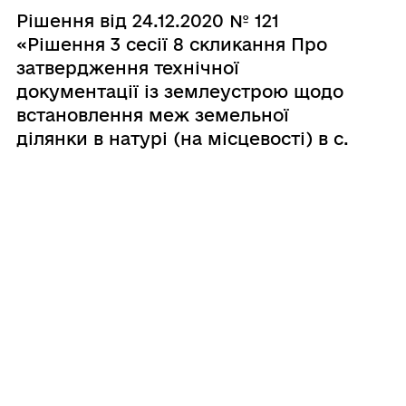
Рішення від 24.12.2020 № 121
«Рішення 3 сесії 8 скликання Про
затвердження технічної
документації із землеустрою щодо
встановлення меж земельної
ділянки в натурі (на місцевості) в с.
Сорокодуби по вул. Л. Українки, 87
гр. Сабатюк Світлані Іванівні.»
30.12.2020
Рішення від 24.12.2020 № 120
«Рішення 3 сесії 8 скликання Про
затвердження технічної
документації із землеустрою щодо
встановлення меж земельної
ділянки в натурі (на місцевості) в с.
Монастирське по вул. Заводська, 41