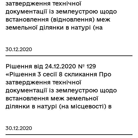
затвердження технічної
документації із землеустрою щодо
встановлення (відновлення) меж
земельної ділянки в натурі (на
місцевості) в с. Сорокодуби гр.
Яковенко Ларисі Анатоліївні.»
30.12.2020
Рішення від 24.12.2020 № 129
«Рішення 3 сесії 8 скликання Про
затвердження технічної
документації із землеустрою щодо
встановлення меж земельної
ділянки в натурі (на місцевості) в
смт Брацлав по вул. Кармелюка, 6
гр. Шевчуку Павлу Адольфовичу.»
30.12.2020