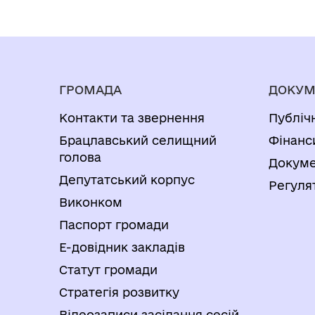
ГРОМАДА
ДОКУМ
Контакти та звернення
Публіч
Брацлавський селищний
Фінанс
голова
Докуме
Депутатський корпус
Регуля
Виконком
Паспорт громади
Е-довідник закладів
Статут громади
Стратегія розвитку
Відеозаписи засідання сесій