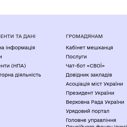
ЕНТИ ТА ДАНІ
ГРОМАДЯНАМ
на інформація
Кабінет мешканця
и
Послуги
нти (НПА)
Чат-бот «СВОЇ»
торна діяльність
Довідник закладів
Асоціація міст України
Президент України
Верховна Рада України
Урядовий портал
Головне управління
Пенсійного фонду Украї