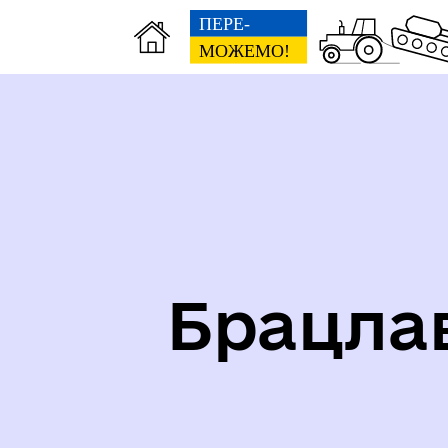
Карта укриттів громади
Іст
Брацла