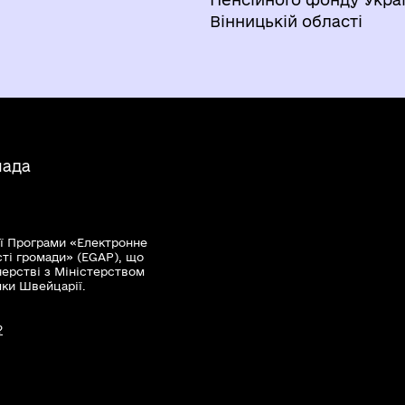
Вінницькій області
мада
ї Програми «Електронне
сті громади» (EGAP), що
нерстві з Міністерством
мки Швейцарії.
?