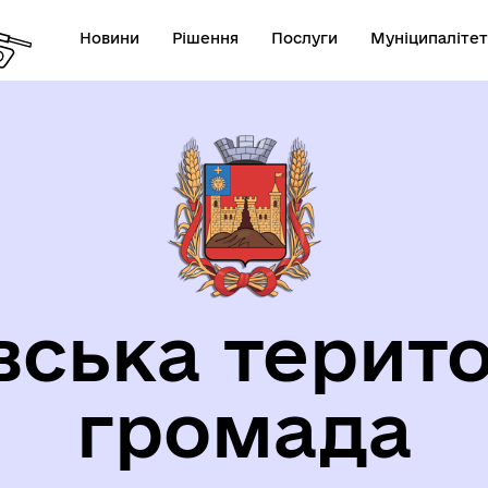
Новини
Рішення
Послуги
Муніципалітет
орична довідка
вська терито
громада