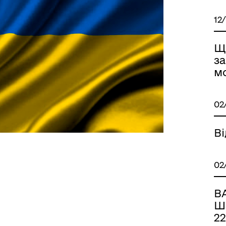
12
Що
з
м
02
Ві
02
В
Ша
22