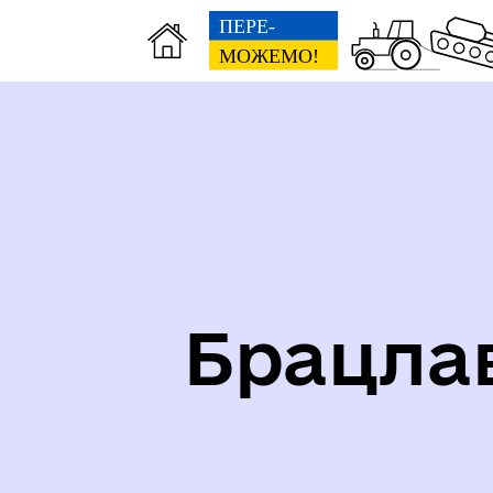
Карта укриттів громади
Іст
Брацла