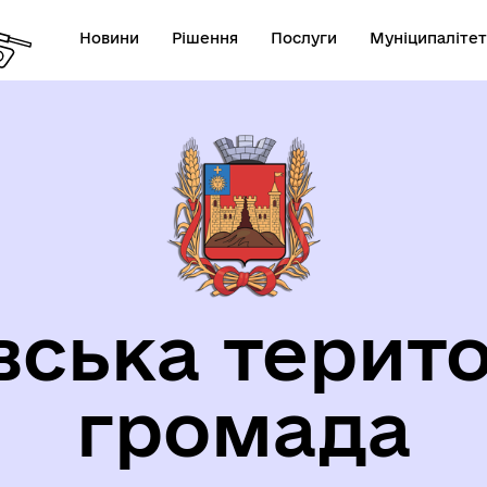
Новини
Рішення
Послуги
Муніципалітет
орична довідка
вська терито
громада