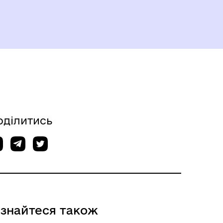
оділитись
ізнайтеся також