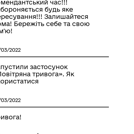
мендантський час!!!
абороняється будь яке
ересування!!! Залишайтеся
ма! Бережіть себе та свою
м'ю!
/03/2022
апустили застосунок
овітряна тривога». Як
користатися
/03/2022
ивога!