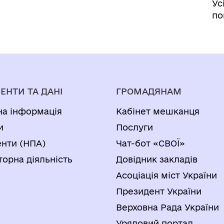
Ус
по
ЕНТИ ТА ДАНІ
ГРОМАДЯНАМ
на інформація
Кабінет мешканця
и
Послуги
нти (НПА)
Чат-бот «СВОЇ»
торна діяльність
Довідник закладів
Асоціація міст України
Президент України
Верховна Рада України
Урядовий портал