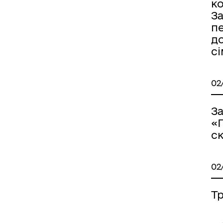
ко
З
п
до
сі
02
З
«П
с
02
Тр