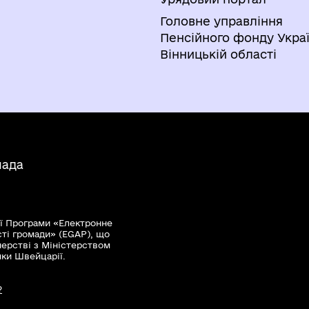
Головне управління
Пенсійного фонду Украї
Вінницькій області
мада
ї Програми «Електронне
сті громади» (EGAP), що
нерстві з Міністерством
мки Швейцарії.
?