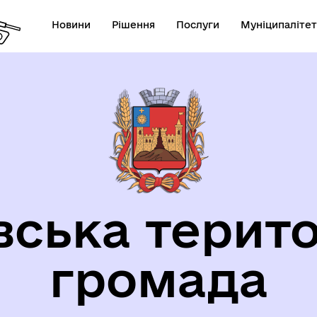
Новини
Рішення
Послуги
Муніципалітет
орична довідка
вська терито
громада