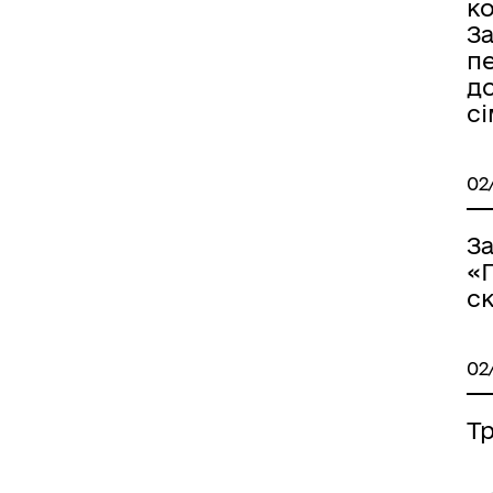
ко
З
п
до
сі
02
З
«П
с
02
Тр