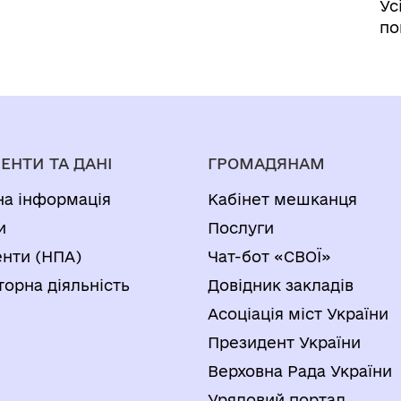
Ус
по
ЕНТИ ТА ДАНІ
ГРОМАДЯНАМ
на інформація
Кабінет мешканця
и
Послуги
нти (НПА)
Чат-бот «СВОЇ»
торна діяльність
Довідник закладів
Асоціація міст України
Президент України
Верховна Рада України
Урядовий портал