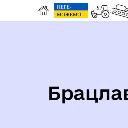
Карта укриттів громади
Іст
Брацла