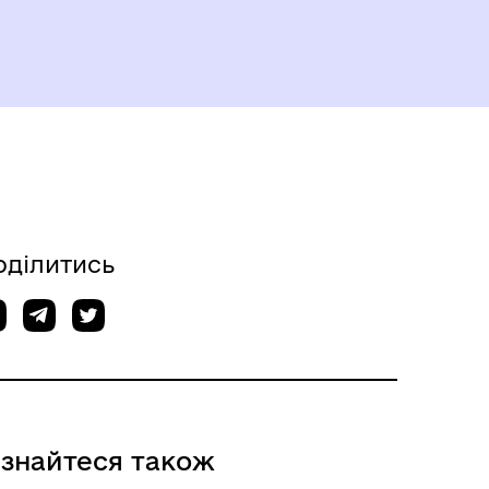
оділитись
ізнайтеся також