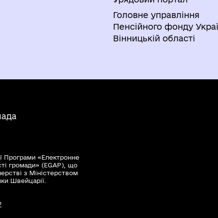
Головне управління
Пенсійного фонду Украї
Вінницькій області
мада
ї Програми «Електронне
сті громади» (EGAP), що
нерстві з Міністерством
мки Швейцарії.
?