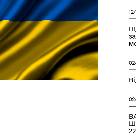
12
Що
з
м
02
Ві
02
В
Ша
22