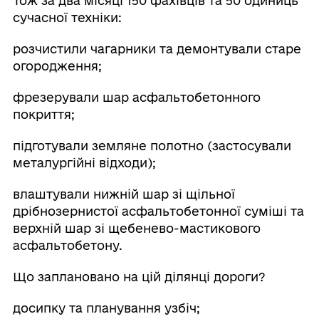
Тож за два місяці 150 фахівців та 50 одиниць
сучасної техніки:
розчистили чагарники та демонтували старе
огородження;
фрезерували шар асфальтобетонного
покриття;
підготували земляне полотно (застосували
металургійні відходи);
влаштували нижній шар зі щільної
дрібнозернистої асфальтобетонної суміші та
верхній шар зі щебенево-мастикового
асфальтобетону.
Що заплановано на цій ділянці дороги?
досипку та планування узбіч;