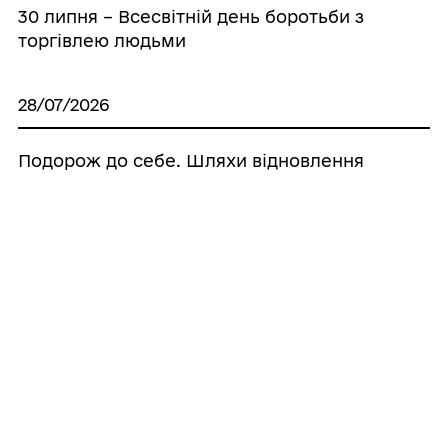
30 липня – Всесвітній день боротьби з
торгівлею людьми
28/07/2026
Подорож до себе. Шляхи відновлення
27/07/2026
Шановні медичні працівники та
ветерани охорони здоров’я!
27/07/2026
Брацлавська селищна рада з глибоким