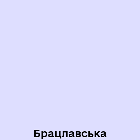
Брацлавська