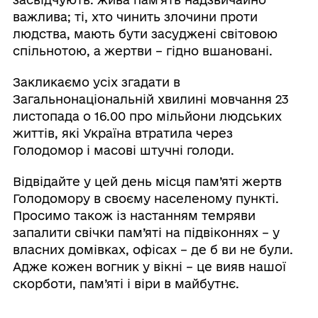
важлива; ті, хто чинить злочини проти
людства, мають бути засуджені світовою
спільнотою, а жертви – гідно вшановані.
Закликаємо усіх згадати в
Загальнонаціональній хвилині мовчання 23
листопада о 16.00 про мільйони людських
життів, які Україна втратила через
Голодомор і масові штучні голоди.
Відвідайте у цей день місця пам’яті жертв
Голодомору в своєму населеному пункті.
Просимо також із настанням темряви
запалити свічки пам’яті на підвіконнях – у
власних домівках, офісах – де б ви не були.
Адже кожен вогник у вікні – це вияв нашої
скорботи, пам’яті і віри в майбутнє.