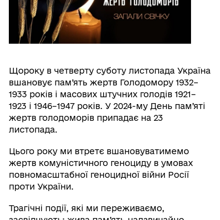
Щороку в четверту суботу листопада Україна
вшановує пам’ять жертв Голодомору 1932–
1933 років і масових штучних голодів 1921–
1923 і 1946–1947 років. У 2024-му День пам’яті
жертв голодоморів припадає на 23
листопада.
Цього року ми втретє вшановуватимемо
жертв комуністичного геноциду в умовах
повномасштабної геноцидної війни Росії
проти України.
Трагічні події, які ми переживаємо,
засвідчують: жива пам’ять надзвичайно