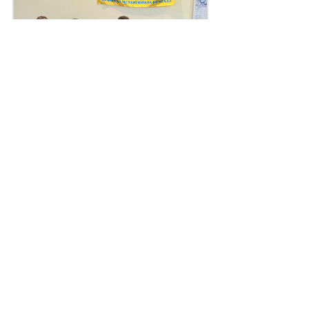
Поділитись
Дізнайтеся також