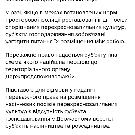
У разі, якщо в межах встановлених норм
просторової ізоляції розташовані інші посіви
споріднених перехреснозапильних культур,
суб’єкти господарювання зобов’язані
узгодити питання їх розміщення між собою.
Переважне право надається суб’єкту план-
схема якого надійшла першою до
територіального органу
Держпродспоживслужби.
Підставою для відмови у наданні
переважного права на розміщення
насіннєвих посівів перехреснозапильних
культур є відсутність суб’єкта
господарювання у Державному реєстрі
суб’єктів насінництва та розсадництва.