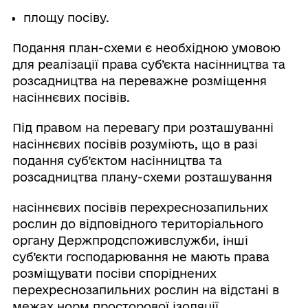
площу посіву.
Подання план-схеми є необхідною умовою
для реалізації права суб’єкта насінництва та
розсадництва на переважне розміщення
насіннєвих посівів.
Під правом на перевагу при розташуванні
насіннєвих посівів розуміють, що в разі
подання суб’єктом насінництва та
розсадництва плану-схеми розташування
насіннєвих посівів перехреснозапильних
рослин до відповідного територіального
органу Держпродспоживслужби, інші
суб’єкти господарювання не мають права
розміщувати посіви споріднених
перехреснозапильних рослин на відстані в
межах норм просторової ізоляції.