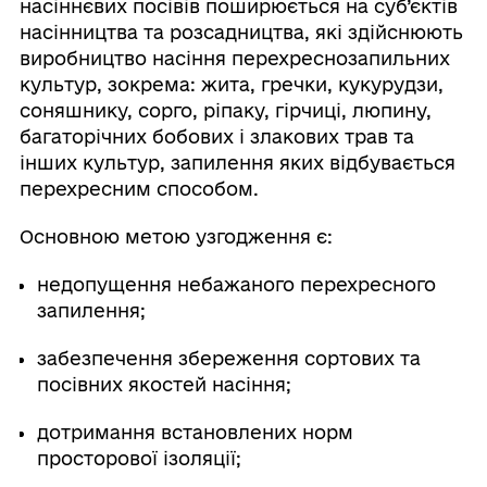
насіннєвих посівів поширюється на суб’єктів
насінництва та розсадництва, які здійснюють
виробництво насіння перехреснозапильних
культур, зокрема: жита, гречки, кукурудзи,
соняшнику, сорго, ріпаку, гірчиці, люпину,
багаторічних бобових і злакових трав та
інших культур, запилення яких відбувається
перехресним способом.
Основною метою узгодження є:
недопущення небажаного перехресного
запилення;
забезпечення збереження сортових та
посівних якостей насіння;
дотримання встановлених норм
просторової ізоляції;