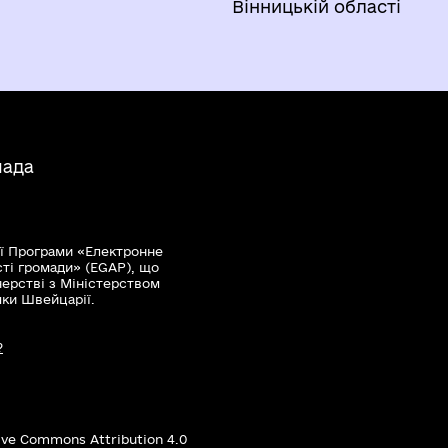
Вінницькій області
мада
ї Програми «Електронне
сті громади» (EGAP), що
нерстві з Міністерством
мки Швейцарії.
?
ive Commons Attribution 4.0