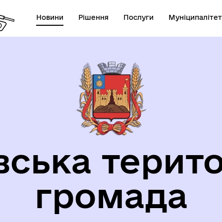
Новини
Рішення
Послуги
Муніципалітет
орична довідка
вська терито
громада