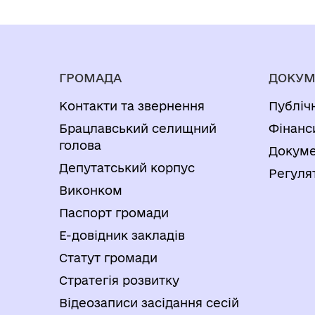
ГРОМАДА
ДОКУМ
Контакти та звернення
Публіч
Брацлавський селищний
Фінанс
голова
Докуме
Депутатський корпус
Регуля
Виконком
Паспорт громади
Е-довідник закладів
Статут громади
Стратегія розвитку
Відеозаписи засідання сесій