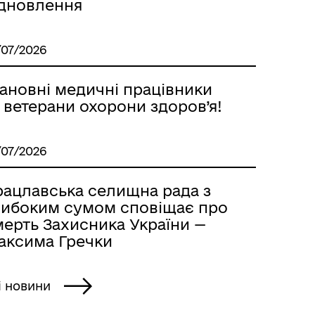
ідновлення
/07/2026
ановні медичні працівники
 ветерани охорони здоров’я!
/07/2026
рацлавська селищна рада з
либоким сумом сповіщає про
мерть Захисника України —
аксима Гречки
і новини