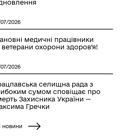
ідновлення
/07/2026
ановні медичні працівники
 ветерани охорони здоров’я!
/07/2026
рацлавська селищна рада з
либоким сумом сповіщає про
мерть Захисника України —
аксима Гречки
і новини