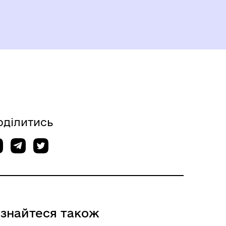
оділитись
ізнайтеся також