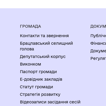
ГРОМАДА
ДОКУМ
Контакти та звернення
Публіч
Брацлавський селищний
Фінанс
голова
Докуме
Депутатський корпус
Регуля
Виконком
Паспорт громади
Е-довідник закладів
Статут громади
Стратегія розвитку
Відеозаписи засідання сесій