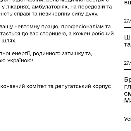
в
у лікарнях, амбулаторіях, на передовій та
ість справі та невичерпну силу духу.
27
 вашу невтомну працю, професіоналізм та
тається до вас сторицею, а кожен робочий
Ш
й шлях.
та
ної енергії, родинного затишку та,
ою Україною!
27
Б
г
конавчий комітет та депутатський корпус
с
М
Ус