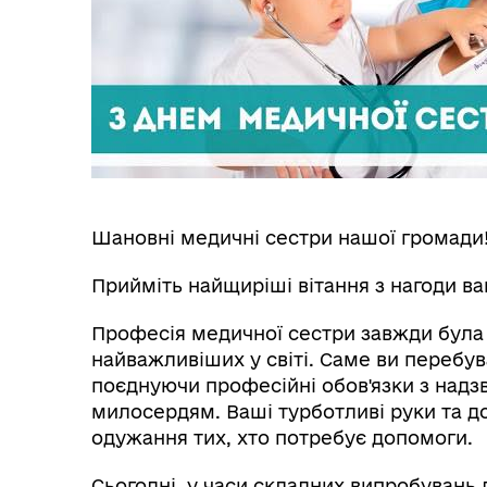
Шановні медичні сестри нашої громади
Прийміть найщиріші вітання з нагоди в
Професія медичної сестри завжди була 
найважливіших у світі. Саме ви перебув
поєднуючи професійні обов'язки з над
милосердям. Ваші турботливі руки та 
одужання тих, хто потребує допомоги.
Сьогодні, у часи складних випробувань 