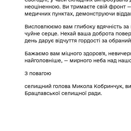
неоціненною. Ви тримаєте свій фронт — 
медичних пунктах, демонструючи віддан
Висловлюємо вам глибоку вдячність за
чуйне серце. Нехай ваша доброта повер
день дарує відчуття гордості за обрани
Бажаємо вам міцного здоров'я, невичерп
найголовніше, — мирного неба над наш
З повагою
селищний голова Микола Кобринчук, ви
Брацлавської селищної ради.