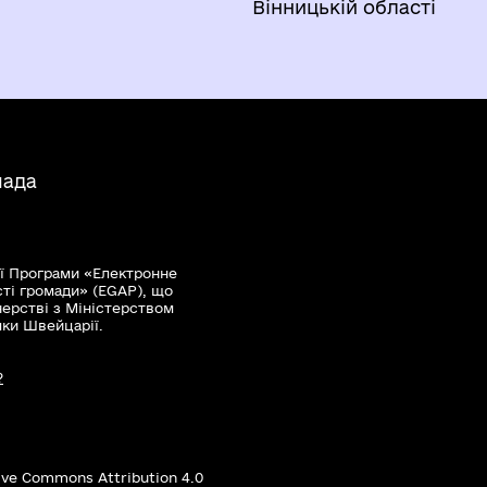
Вінницькій області
мада
ї Програми «Електронне
сті громади» (EGAP), що
нерстві з Міністерством
мки Швейцарії.
?
ive Commons Attribution 4.0