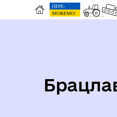
Карта укриттів громади
Іст
Брацла