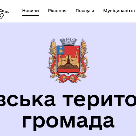
Новини
Рішення
Послуги
Муніципалітет
орична довідка
вська терито
громада