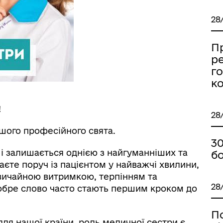
28
Пр
ре
го
к
!
28
ашого професійного свята.
30
і залишається однією з найгуманніших та
б
аєте поруч із пацієнтом у найважчі хвилини,
звичайною витримкою, терпінням та
28
добре слово часто стають першим кроком до
П
для нашої країни, роль медичної сестри є