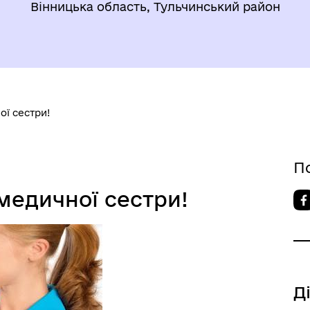
Вінницька область, Тульчинський район
ї сестри!
П
едичної сестри!
Д