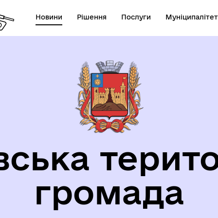
Новини
Рішення
Послуги
Муніципалітет
орична довідка
вська терито
громада