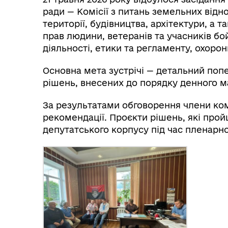
ради — Комісії з питань земельних від
території, будівництва, архітектури, а т
прав людини, ветеранів та учасників бой
діяльності, етики та регламенту, охоро
Основна мета зустрічі — детальний поп
рішень, внесених до порядку денного май
За результатами обговорення члени ком
рекомендації. Проєкти рішень, які про
депутатського корпусу під час пленарног