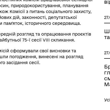
в
носин, природокористування, планування
акож Комісії з питань соціального захисту,
ових дій, законності, депутатської
27
ни пам'яток, історичного середовища.
Ш
ередній розгляд та опрацювання проєктів
та
бутньої 75-ї сесії VIII скликання.
ісій сформували свої висновки та
27
йшли погодження, винесені на розгляд
о засідання сесії.
Б
г
с
М
Ус