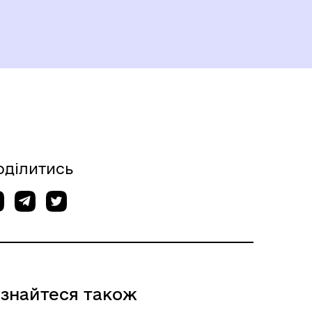
оділитись
ізнайтеся також