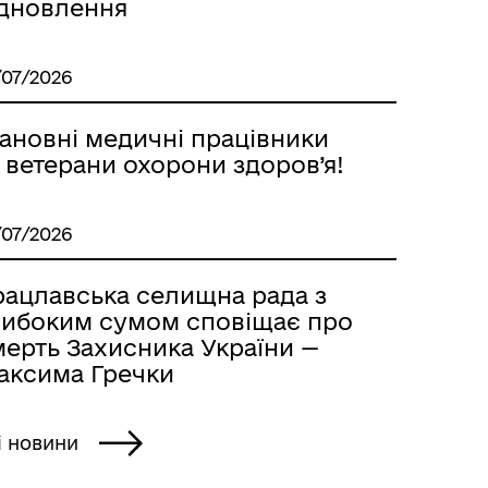
ідновлення
/07/2026
ановні медичні працівники
 ветерани охорони здоров’я!
/07/2026
рацлавська селищна рада з
либоким сумом сповіщає про
мерть Захисника України —
аксима Гречки
і новини