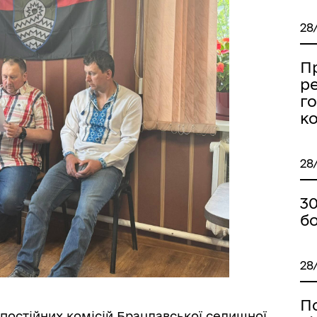
28
Пр
ре
го
к
28
30
б
28
П
я постійних комісій Брацлавської селищної