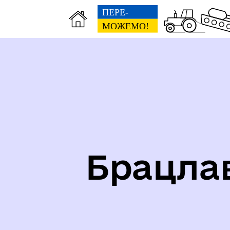
Карта укриттів громади
Іст
Брацла