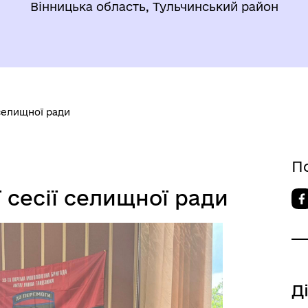
Вінницька область, Тульчинський район
 селищної ради
П
ї сесії селищної ради
Д