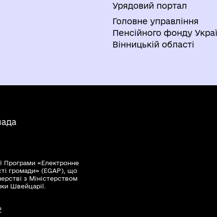
Урядовий портал
Головне управління
Пенсійного фонду Украї
Вінницькій області
мада
ї Програми «Електронне
сті громади» (EGAP), що
нерстві з Міністерством
мки Швейцарії.
?