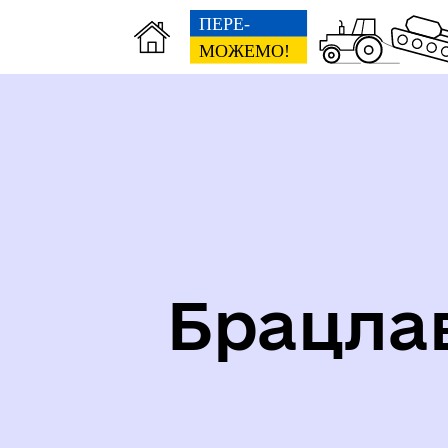
Карта укриттів громади
Іст
Брацла