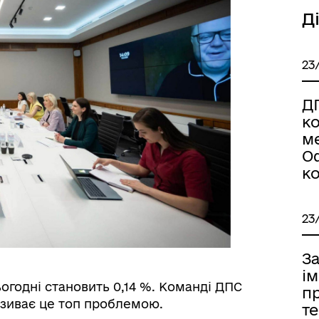
Д
23
Д
к
м
О
ко
23
З
ім
огодні становить 0,14 %. Команді ДПС
пр
називає це топ проблемою.
те