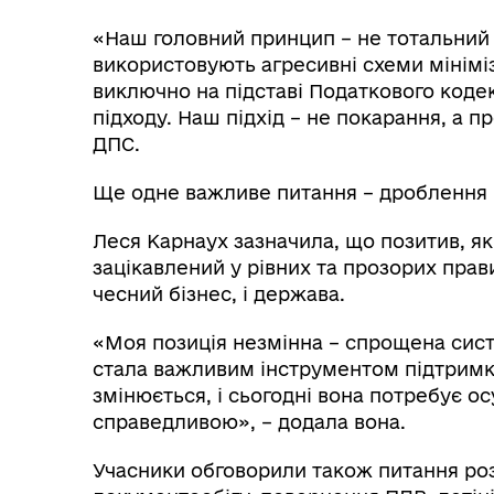
«Наш головний принцип – не тотальний к
використовують агресивні схеми мініміз
виключно на підставі Податкового коде
підходу. Наш підхід – не покарання, а 
ДПС.
Ще одне важливе питання – дроблення 
Леся Карнаух зазначила, що позитив, яки
зацікавлений у рівних та прозорих прав
чесний бізнес, і держава.
«Моя позиція незмінна – спрощена сист
стала важливим інструментом підтримк
змінюється, і сьогодні вона потребує 
справедливою», – додала вона.
Учасники обговорили також питання роз