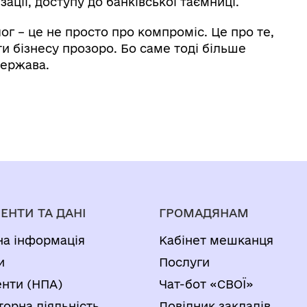
ації, доступу до банківської таємниці.
ог – це не просто про компроміс. Це про те,
и бізнесу прозоро. Бо саме тоді більше
держава.
ЕНТИ ТА ДАНІ
ГРОМАДЯНАМ
на інформація
Кабінет мешканця
и
Послуги
нти (НПА)
Чат-бот «СВОЇ»
торна діяльність
Довідник закладів