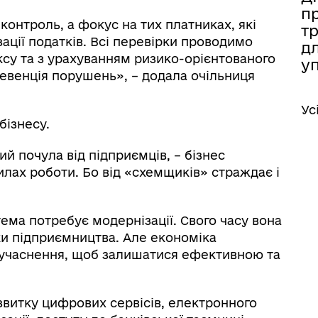
п
онтроль, а фокус на тих платниках, які
т
ації податків. Всі перевірки проводимо
дл
ксу та з урахуванням ризико-орієнтованого
у
превенція порушень», – додала очільниця
Ус
бізнесу.
й почула від підприємців, – бізнес
илах роботи. Бо від «схемщиків» страждає і
ема потребує модернізації. Свого часу вона
и підприємництва. Але економіка
осучаснення, щоб залишатися ефективною та
витку цифрових сервісів, електронного