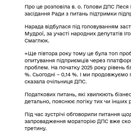
Про це розповіла в. о. Голови ДПС Леся 
засідання Ради з питань підтримки під
Нарада відбулася під головуванням зас
Мудрої, за участі народних депутатів І
Смаглюк.
«Ще півтора року тому це була топ проб
опитування підприємців через платформу
проблем. На початку 2025 року рівень б
%. Сьогодні – 0,14 %. І ми продовжуєм
сказала очільниця ДПС.
Податкових питань, які хвилюють бізне
детально, пояснює логіку тих чи інших 
Під час зустрічі обговорили питання що
запровадження мораторію ДПС вже скор
третину.