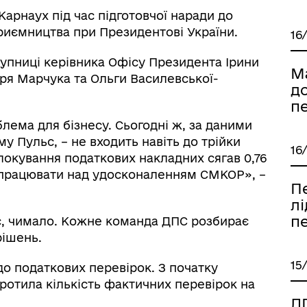
Карнаух під час підготовчої наради до
приємництва при Президентові України.
16
тупниці керівника Офісу Президента Ірини
М
горя Марчука та Ольги Василевської-
д
п
лема для бізнесу. Сьогодні ж, за даними
 Пульс, – не входить навіть до трійки
16
локування податкових накладних сягав 0,76
о працювати над удосконаленням СМКОР», –
П
лі
пе
с, чимало. Кожне команда ДПС розбирає
рішень.
15
до податкових перевірок. З початку
отила кількість фактичних перевірок на
Д