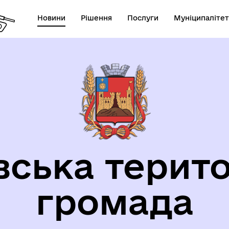
Новини
Рішення
Послуги
Муніципалітет
орична довідка
вська терито
громада