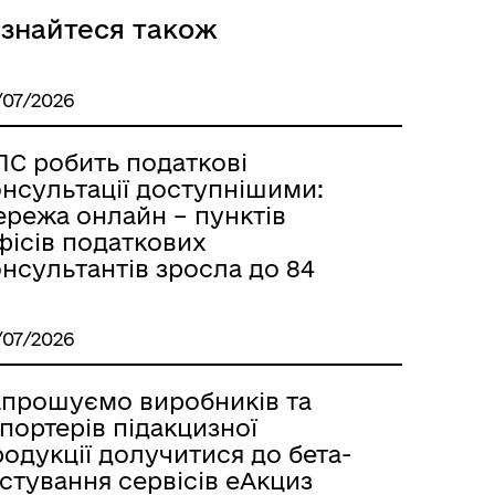
ізнайтеся також
/07/2026
ПС робить податкові
онсультації доступнішими:
ережа онлайн – пунктів
фісів податкових
нсультантів зросла до 84
/07/2026
апрошуємо виробників та
портерів підакцизної
одукції долучитися до бета-
стування сервісів еАкциз