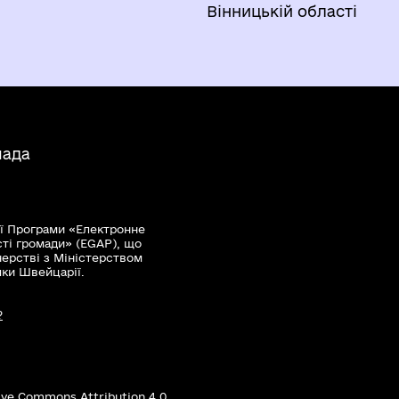
Вінницькій області
мада
ї Програми «Електронне
сті громади» (EGAP), що
нерстві з Міністерством
мки Швейцарії.
?
ive Commons Attribution 4.0