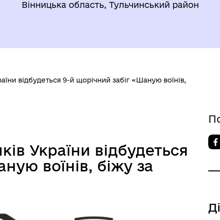
Вінницька область, Тульчинський район
раїни відбудеться 9-й щорічний забіг «Шаную воїнів,
П
иків України відбудеться
ную воїнів, біжу за
Д