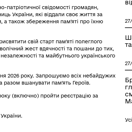
в
-патріотичної свідомості громадян,
иць України, які віддали своє життя за
27
, а також збереження пам'яті про їхню
Ш
исвятити свій старт пам'яті полеглого
та
волічний жест вдячності та пошани до тих,
 незалежності та майбутнього українського
27
рпня 2026 року. Запрошуємо всіх небайдужих
Б
та разом вшанувати пам'ять Героїв.
г
с
 року (включно) пройти реєстрацію за
М
України.
Ус