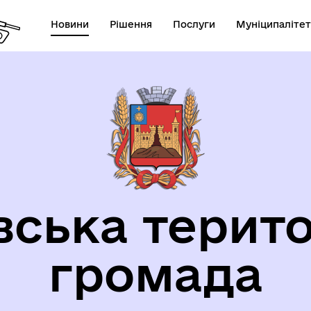
Новини
Рішення
Послуги
Муніципалітет
орична довідка
вська терито
громада