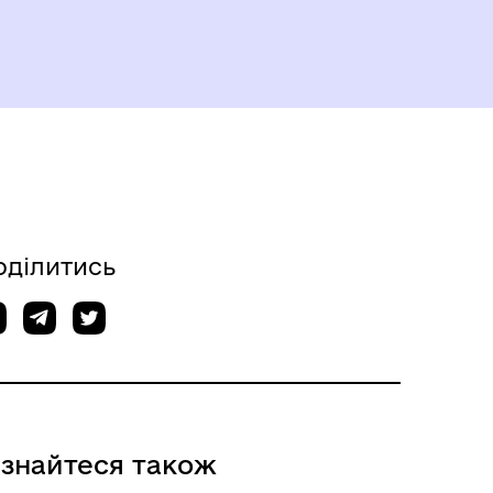
оділитись
ізнайтеся також