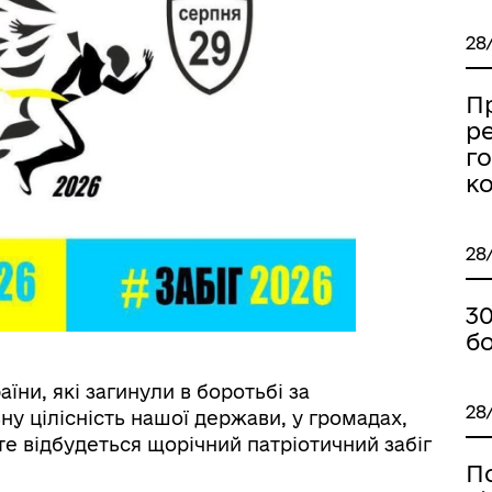
28
Пр
ре
го
к
28
30
б
аїни, які загинули в боротьбі за
28
ну цілісність нашої держави, у громадах,
те відбудеться щорічний патріотичний забіг
П