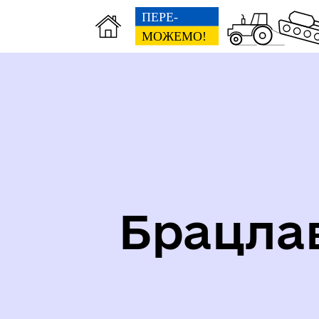
Карта укриттів громади
Іст
Брацла