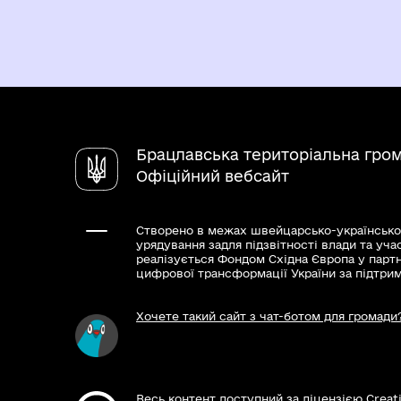
Брацлавська територіальна гро
Офіційний вебсайт
Створено в межах швейцарсько-українсько
урядування задля підзвітності влади та уча
реалізується Фондом Східна Європа у парт
цифрової трансформації України за підтри
Хочете такий сайт з чат-ботом для громади
Весь контент доступний за ліцензією Creat