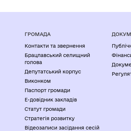
ГРОМАДА
ДОКУМ
Контакти та звернення
Публіч
Брацлавський селищний
Фінанс
голова
Докуме
Депутатський корпус
Регуля
Виконком
Паспорт громади
Е-довідник закладів
Статут громади
Стратегія розвитку
Відеозаписи засідання сесій