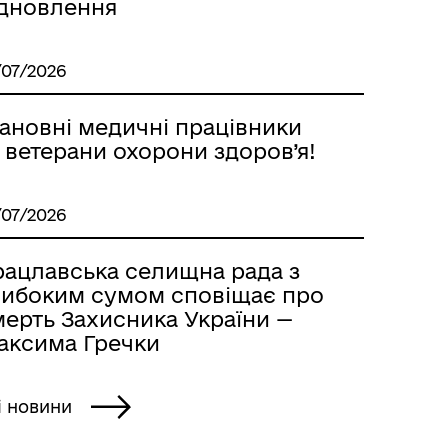
ідновлення
/07/2026
ановні медичні працівники
 ветерани охорони здоров’я!
/07/2026
рацлавська селищна рада з
либоким сумом сповіщає про
мерть Захисника України —
аксима Гречки
і новини