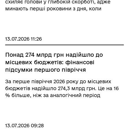
схиляє голови у глибокій скорботі, адже
минають перші роковини з дня, коли
зупинилося серце нашого мужнього
земляка, захисника та Героя, старшого
солдата Віталія Володимировича Білякова.
Рівно рік тому від важкого п ...
13.07.2026 11:26
Понад 274 млрд грн надійшло до
місцевих бюджетів: фінансові
підсумки першого півріччя
За перше півріччя 2026 року до місцевих
бюджетів надійшло 274,3 млрд грн. Це на 16
% більше, ніж за аналогічний період
минулого року. Торік ця сума становила 236,5
млрд грн. Про це повідомила очільниця ДПС
Леся Карнаух. «Стійкість країни &n ...
13.07.2026 09:28