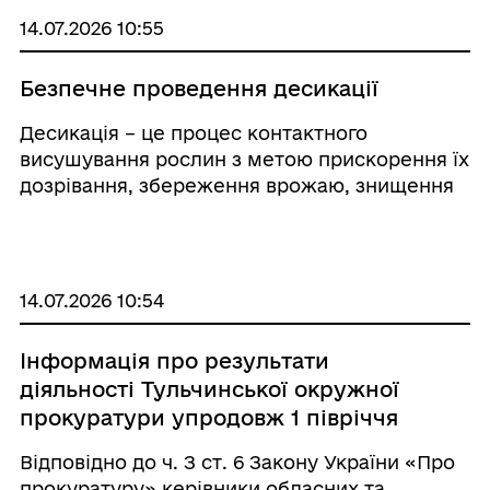
14.07.2026 10:55
Безпечне проведення десикації
Десикація – це процес контактного
висушування рослин з метою прискорення їх
дозрівання, збереження врожаю, знищення
бур’янів та зупинка розвитку хвороб на
посівах культур. Головними діючими
речовинами в десикантах є дикват, а також
ізопр ...
14.07.2026 10:54
Інформація про результати
діяльності Тульчинської окружної
прокуратури упродовж 1 півріччя
2026 року
Відповідно до ч. З ст. 6 Закону України «Про
прокуратуру» керівники обласних та