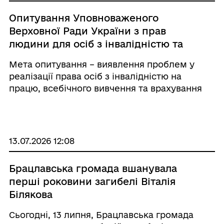
Опитування Уповноваженого
Верховної Ради України з прав
людини для осіб з інвалідністю та
роботодавців, які працевлаштовують
Мета опитування – виявлення проблем у
осіб з інвалідністю
реалізації права осіб з інвалідністю на
працю, всебічного вивчення та врахування
інтересів усіх заінтересованих сторін.
Опитування можна пройти до 17 серпня 2026
року за посиланням: для роботодавці ...
13.07.2026 12:08
Брацлавська громада вшанувала
перші роковини загибелі Віталія
Білякова
Сьогодні, 13 липня, Брацлавська громада