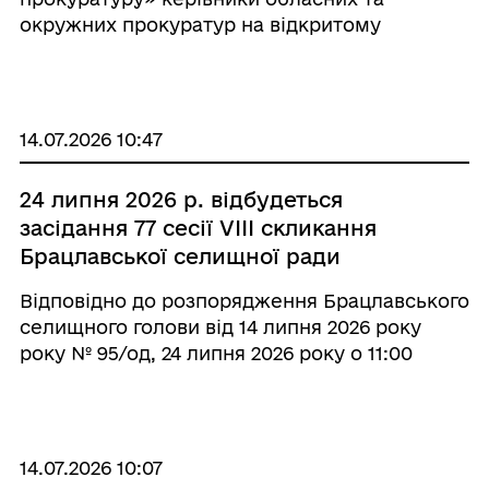
окружних прокуратур на відкритому
пленарному засіданні відповідної ради, на
яке запрошуються представники медіа, не
менш як двічі на рік інформують населення
відпо ...
14.07.2026 10:47
24 липня 2026 р. відбудеться
засідання 77 сесії VІІІ скликання
Брацлавської селищної ради
Відповідно до розпорядження Брацлавського
селищного голови від 14 липня 2026 року
року № 95/од, 24 липня 2026 року о 11:00
годині в залі КЗ «Брацлавська публічна
бібліотека" Брацлавської селищної ради
відбудеться засідання 77 сесії VІІІ скликан ...
14.07.2026 10:07