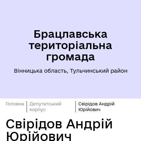
Брацлавська
територіальна
громада
Вінницька область, Тульчинський район
Головна
Депутатський
Свірідов Андрій
корпус
Юрійович
Свірідов Андрій
Юрійович