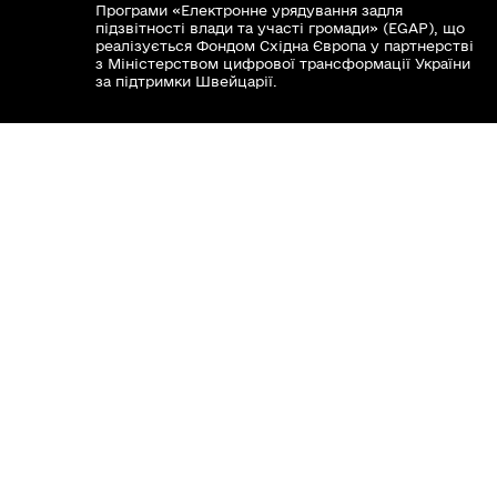
Програми «Електронне урядування задля
Головне управління Пенсійного фонду
підзвітності влади та участі громади» (EGAP), що
реалізується Фондом Східна Європа у партнерстві
України у Вінницькій області
з Міністерством цифрової трансформації України
за підтримки Швейцарії.
Хочете такий сайт з чат-ботом для громади?
Весь контент доступний за ліцензією Creative
Commons Attribution 4.0 International license,
якщо не зазначено інше.
Слідкуй за нами тут:
Наша громада у смартфоні: