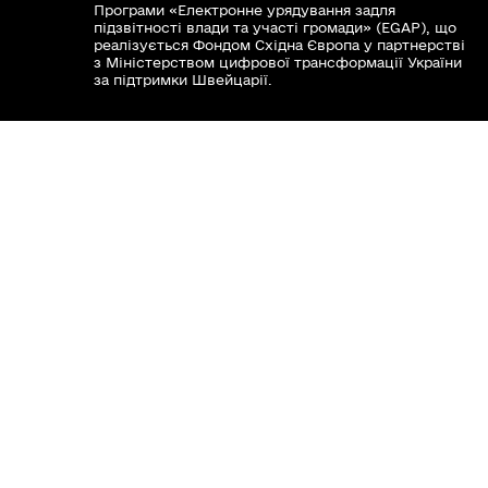
Програми «Електронне урядування задля
Головне управління Пенсійного фонду
підзвітності влади та участі громади» (EGAP), що
реалізується Фондом Східна Європа у партнерстві
України у Вінницькій області
з Міністерством цифрової трансформації України
за підтримки Швейцарії.
Хочете такий сайт з чат-ботом для громади?
Весь контент доступний за ліцензією Creative
Commons Attribution 4.0 International license,
якщо не зазначено інше.
Слідкуй за нами тут:
Наша громада у смартфоні: