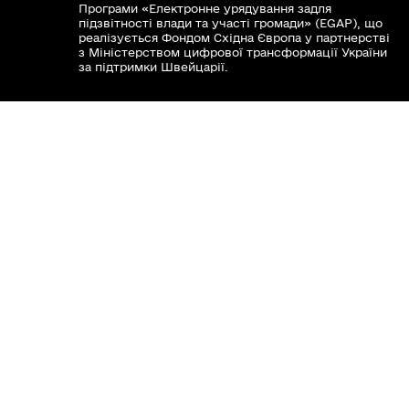
Програми «Електронне урядування задля
Головне управління Пенсійного фонду
підзвітності влади та участі громади» (EGAP), що
реалізується Фондом Східна Європа у партнерстві
України у Вінницькій області
з Міністерством цифрової трансформації України
за підтримки Швейцарії.
Хочете такий сайт з чат-ботом для громади?
Весь контент доступний за ліцензією Creative
Commons Attribution 4.0 International license,
якщо не зазначено інше.
Слідкуй за нами тут:
Наша громада у смартфоні: