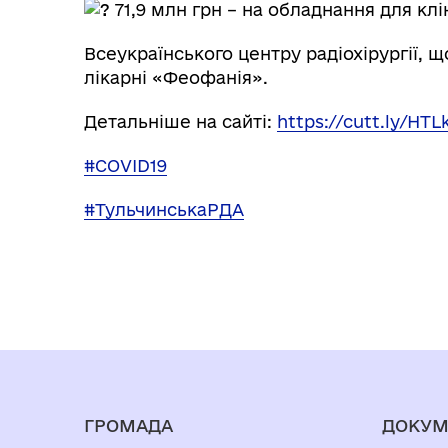
71,9 млн грн – на обладнання для клі
Всеукраїнського центру радіохірургії, щ
лікарні «Феофанія».
Детальніше на сайті:
https://cutt.ly/HTL
#COVID19
#ТульчинськаРДА
ГРОМАДА
ДОКУМ