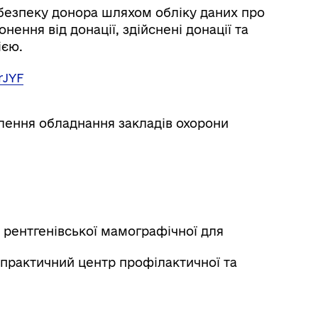
безпеку донора шляхом обліку даних про
нення від донації, здійснені донації та
ією.
rJYF
лення обладнання закладів охорони
 рентгенівської мамографічної для
практичний центр профілактичної та