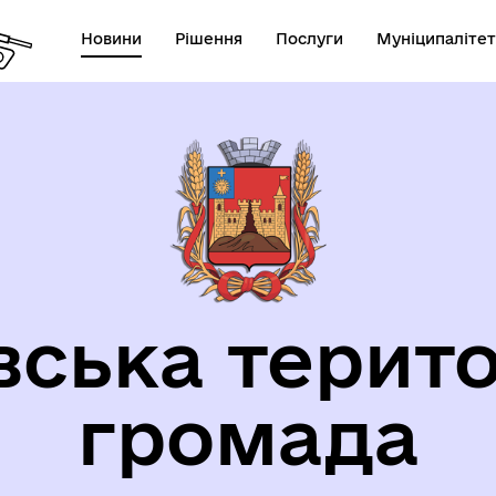
Новини
Рішення
Послуги
Муніципалітет
орична довідка
вська терито
громада