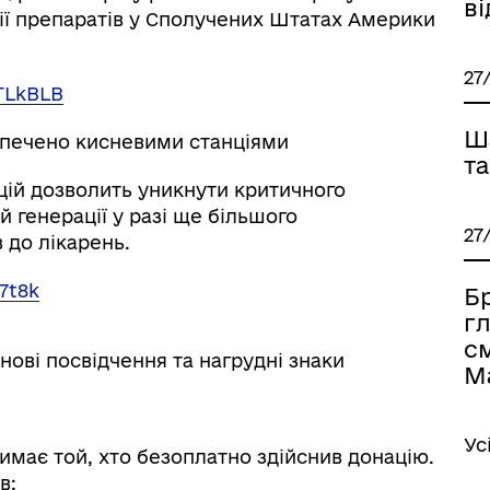
в
ції препаратів у Сполучених Штатах Америки
27
7TLkBLB
Ш
зпечено кисневими станціями
та
цій дозволить уникнути критичного
 генерації у разі ще більшого
27
 до лікарень.
7t8k
Б
г
с
ові посвідчення та нагрудні знаки
М
Ус
имає той, хто безоплатно здійснив донацію.
в: