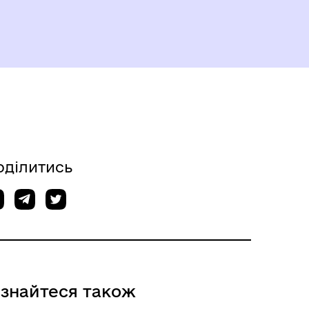
оділитись
ізнайтеся також