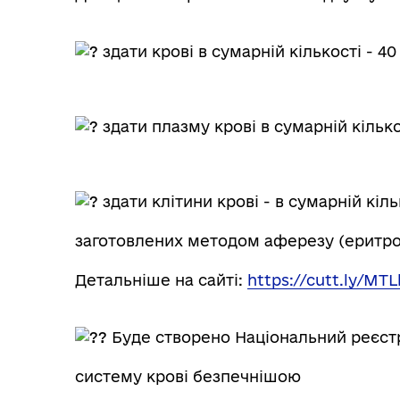
здати крові в сумарній кількості - 
здати плазму крові в сумарній кільк
здати клітини крові - в сумарній кі
заготовлених методом аферезу (еритро
Детальніше на сайті:
https://cutt.ly/MT
Буде створено Національний реєстр 
систему крові безпечнішою