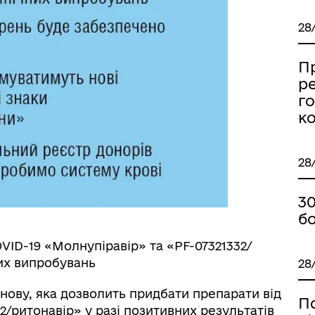
28
Пр
ре
го
к
28
30
б
VID-19 «Молнупіравір» та «PF-07321332/
них випробувань
28
анову, яка дозволить придбати препарати від
П
2/ритонавір» у разі позитивних результатів