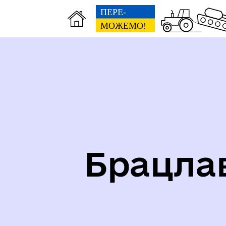
Карта укриттів громади
Іст
Брацла