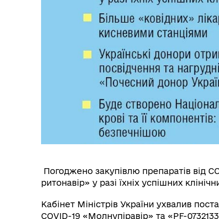
Погоджено закупівлю препаратів від CO
ритонавір» у разі їхніх успішних клініч
Кабінет Міністрів України ухвалив пост
COVID-19 «Молнупіравір» та «PF-0732133