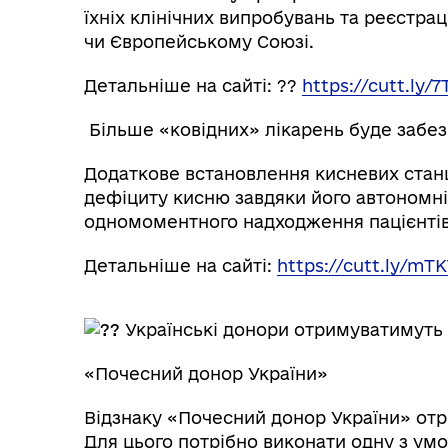
їхніх клінічних випробувань та реєстра
чи Європейському Союзі.
Детальніше на сайті: ??
https://cutt.ly/
Більше «ковідних» лікарень буде забе
Додаткове встановлення кисневих стан
дефіциту кисню завдяки його автономній
одномоментного надходження пацієнтів
Детальніше на сайті:
https://cutt.ly/mTK
Українські донори отримуватимуть н
«Почесний донор України»
Відзнаку «Почесний донор України» отр
Для цього потрібно виконати одну з умо