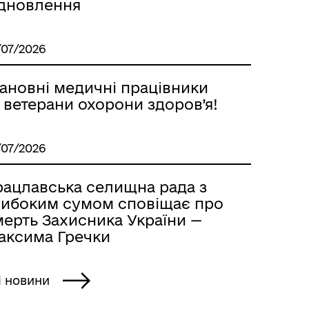
ідновлення
/07/2026
ановні медичні працівники
 ветерани охорони здоров’я!
/07/2026
рацлавська селищна рада з
либоким сумом сповіщає про
мерть Захисника України —
аксима Гречки
і новини