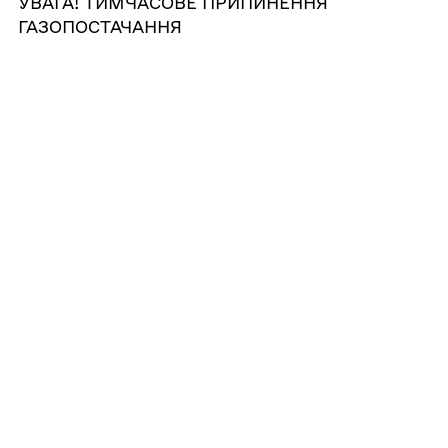
УВАГА! ТИМЧАСОВЕ ПРИПИНЕННЯ
ГАЗОПОСТАЧАННЯ
15/02/2024
В Брацлавській територіальній громаді
стартував ІІ етап змагань «Пліч-о-пліч.
Всеукраїнські шкільні ліги».
11/02/2024
10 лютого 2024 року минули роковини
загибелі Захисника України, нашого
хороброго воїна, жителя села Забужжя
Кричка Валерія Володимировича