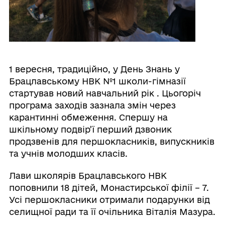
1 вересня, традиційно, у День Знань у
Брацлавському НВК №1 школи-гімназії
стартував новий навчальний рік . Цьогоріч
програма заходів зазнала змін через
карантинні обмеження. Спершу на
шкільному подвір’ї перший дзвоник
продзвенів для першокласників, випускників
та учнів молодших класів.
Лави школярів Брацлавського НВК
поповнили 18 дітей, Монастирської філії – 7.
Усі першокласники отримали подарунки від
селищної ради та її очільника Віталія Мазура.