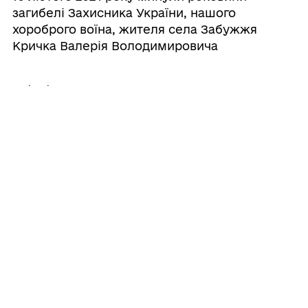
загибелі Захисника України, нашого
хороброго воїна, жителя села Забужжя
Кричка Валерія Володимировича
10/02/2024
Минають роковини з дня загибелі
Захисника Валерія Кричка
05/02/2024
Кабмін скасував заборону на
припинення ЖКГ послуг та нарахування
пені
Усі новини