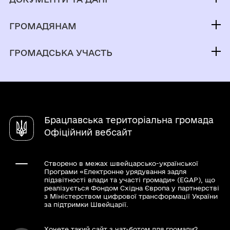
установи, організації
Брацлавський селищний голова
Публічна інформація
Депутатський корпус
ГРОМАДЯНАМ
Фінанси
Грудень
Виконком
Кабінет мешканця
Документи (НПА)
ГРОМАДСЬКА УЧАСТЬ
Паспорт громади
Послуги
Листопад
Регуляторна діяльність
Молодіжна рада
Е-довідник закладів
Чат-бот «СВОЇ»
Органи самоорганізації
Статут громади
Жовтень
Довідник закладів
Петиції
Стратегія розвитку
Асоціація міст України
Січень 2022 рік
Брацлавська територіальна громада
Консультації та опитування
Відеозаписи засідання сесій
Президент України
Офіційний вебсайт
Громадський бюджет
Лютий 2022
Верховна Рада України
Урядовий портал
Створено в межах швейцарсько-української
Березень 2022
Програми «Електронне урядування задля
Головне управління Пенсійного фонду
підзвітності влади та участі громади» (EGAP), що
реалізується Фондом Східна Європа у партнерстві
України у Вінницькій області
Квітень 2022
з Міністерством цифрової трансформації України
за підтримки Швейцарії.
Травень 2022
Хочете такий сайт з чат-ботом для громади?