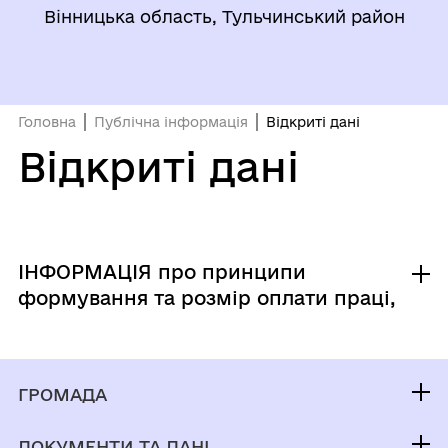
Вінницька область, Тульчинський район
Головна
Публічна інформація
Відкриті дані
Відкриті дані
ІНФОРМАЦІЯ про принципи
формування та розмір оплати праці,
винагороди, додаткового блага
керівника, заступника керівника
юридичної особи публічного права,
ГРОМАДА
керівника, заступника керівника
комунального підприємства,
Контакти та звернення
ДОКУМЕНТИ ТА ДАНІ