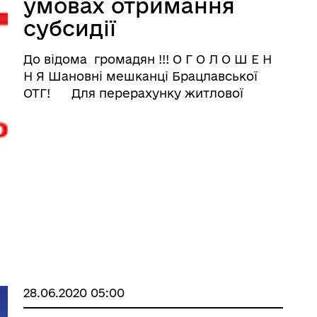
умовах отримання
субсидії
До відома громадян !!! О Г О Л О Ш Е Н
Н Я Шановні мешканці Брацлавської
ОТГ! Для перерахунку житлової
субсидії на неопалювальний та
опалювальний період 2020-2021 років
необхідно звернутися до діловода за
місцем реєстрації таким категоріям
громадян ...
28.06.2020 05:00