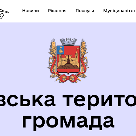
Новини
Рішення
Послуги
Муніципалітет
орична довідка
вська терито
громада