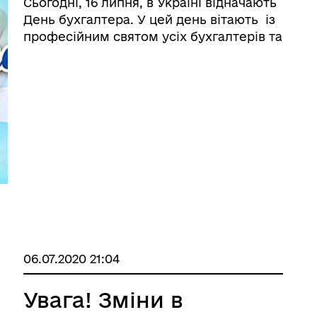
Сьогодні, 16 липня, в Україні відначають
День бухгалтера. У цей день вітають із
професійним святом усіх бухгалтерів та
аудиторів державних і приватних
підприємств країни. Дата свята була
обрана на честь прийняття Закону
України Про бухгалтерський облік т ...
06.07.2020 21:04
Увага! Зміни в