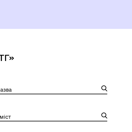
ТГ»
азва
міст