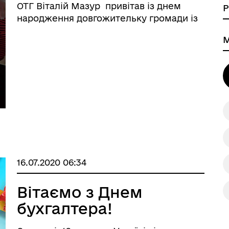
громади із
ОТГ Віталій Мазур привітав із днем
Монастирського
народження довгожительку громади із
Монастирського. Ганні Трохимівні
Півкозак виповнився 91 рік. Привітання
довгожителів громади як один із заходів
програми реалізується за рішенн ...
16.07.2020 06:34
Вітаємо з Днем
бухгалтера!