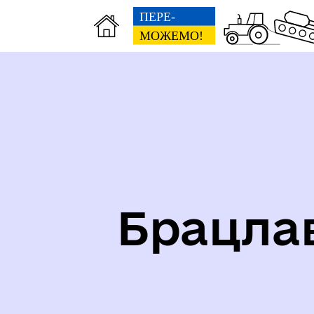
Карта укриттів громади
Іст
Брацла