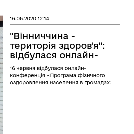
16.06.2020 12:14
"Вінниччина -
територія здоров'я":
відбулася онлайн-
конференція щодо
16 червня відбулася онлайн-
оздоровлення
конференція «Програма фізичного
людей в ОТГ
оздоровлення населення в громадах:
досвід країн Вишеградської четвірки
для України», «Вінниччина – територія
здоров’я!». Організатором заходу
виступив Сергій Татусяк, голова ВТО
ВФСТ "Колос".Долуч ...