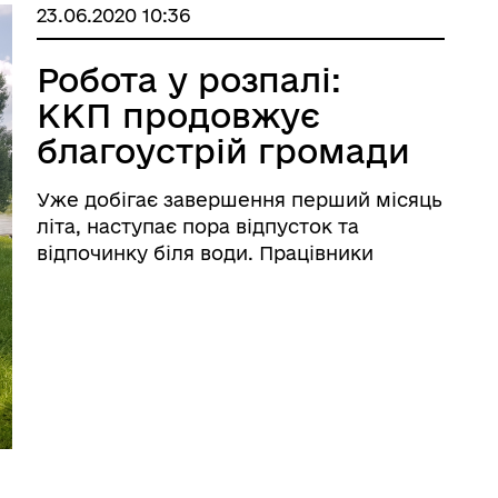
23.06.2020 10:36
Робота у розпалі:
ККП продовжує
благоустрій громади
Уже добігає завершення перший місяць
літа, наступає пора відпусток та
відпочинку біля води. Працівники
Брацлавського ККП продовжують
прибирання та скошування трави на
території пляжу задля комфорту
мешканців громади. 22 червня було
здійснено благоустрій ц ...