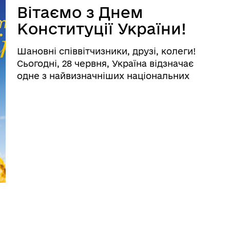
Вітаємо з Днем
Конституції України!
Шановні співвітчизники, друзі, колеги!
Сьогодні, 28 червня, Україна відзначає
одне з найвизначніших національних
свят – День Конституції. Уже 24 роки
Основний Закон є гарантом цінності
людини, її життя та здоров’я, гідності та
честі. Цей період став етапо ...